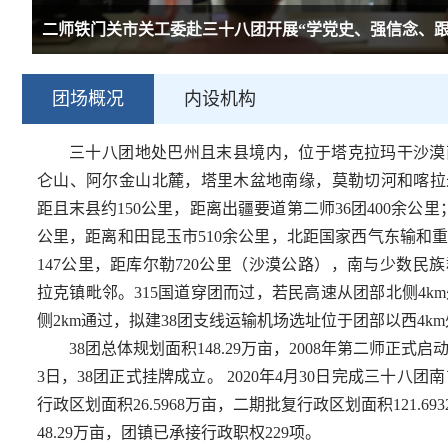
二师铁门关市关工委赴三十八团开展“学党史、强信念、跟党走
团场概况
内设机构
三十八团地处巴州且末县境内，位于塔克拉玛干沙漠
仑山、阿尔金山北麓，塔里木盆地南缘，莫勒切河和喀拉
距且末县约
150
公里，距离出疆要道第二师
36
团
400
余公里
公里，距离和田昆玉市
510
余公里，北距国家西气东输和
147
公里，距库尔勒
720
公里（沙漠公路），南与少数民族
拉克镇毗邻。
315
国道穿团而过，若民高速从团部北侧
4km
侧
2km
通过，拟建
38
团支线运输机场选址位于团部以西
4km
38
团总体规划面积
148.29
万亩，
2008
年第二师正式启
3
日，
38
团正式挂牌成立。
2020
年
4
月
30
日完成三十八团南
行政区划面积
26.59
68
万亩，二期批复行政区划面积
121.693
48.29
万亩，
团镇已承接行政职权
229
项。