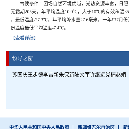
气候条件：团场自然环境优越，光热资源丰富，日照
无霜期
205
天，年平均温度
10.9℃
，大于
10℃
的有效积温
3
，最低温度
-27.3℃
。年平均降水量
27.6
毫米，一年中
7
月份
份温度最低平均温度
-7.4℃
。
【查看详细】
领导之窗
苏国庆
王步德
李吉新
朱保新
陆文军
许继远
党楠
赵娟
中华人民共和国中央人民政府
新疆维吾尔自治区
新