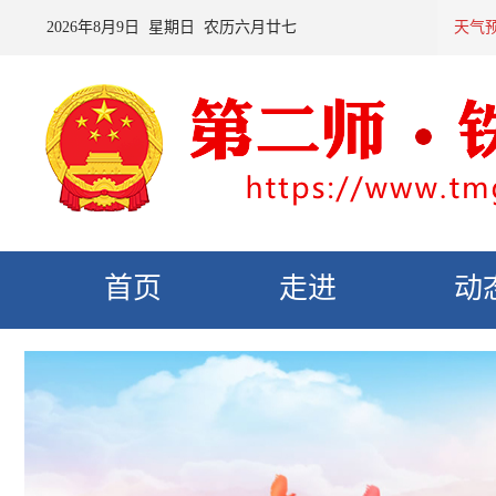
2026
年
8
月
9
日 星期
日
农历
六月廿七
预计：今天夜间到
天气
首页
走进
动