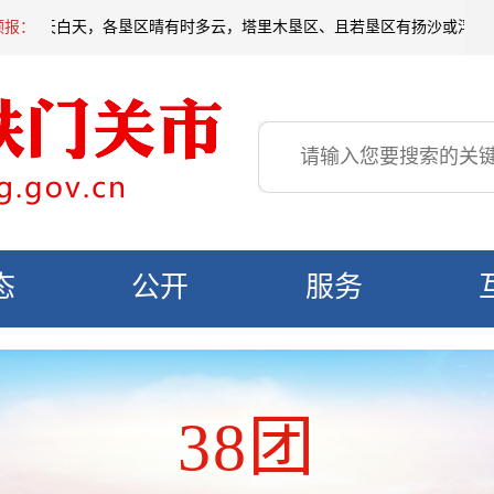
明天白天，各垦区晴有时多云，塔里木垦区、且若垦区有扬沙或浮尘，局地有短
预报：
态
公开
服务
38团