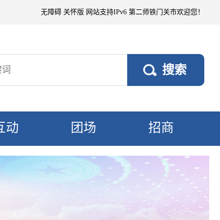
时沙尘暴，偏东阵风5～6级、风口阵风7～8级，其他垦区风力3～4级。1
无障碍
关怀版
网站支持IPv6
第二师铁门关市欢迎您！
互动
团场
招商