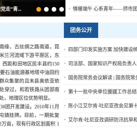
情暖端午 心系青年——师市团
”青...
团务公开
南缘、古丝绸之路南道，昆
四部门印发实施方案 加快建设
米兰河流域下游平原区，东
司法部、国家知识产权局负责人
；西距和田地区民丰县约
150
重要石油能源基地塔中油田约
国务院常务会议解读 | 国务院
群众集聚的且末县奥依亚依
处穿过，和若铁路从团部南
处，地理区位优势明显。
陈小江艾尔肯·吐尼亚孜会见第
动
38
团开发建设。
2010
年
11
月
屯镇挂牌。目前，
一期批复
2
万亩
，
现有行政区划面积
1