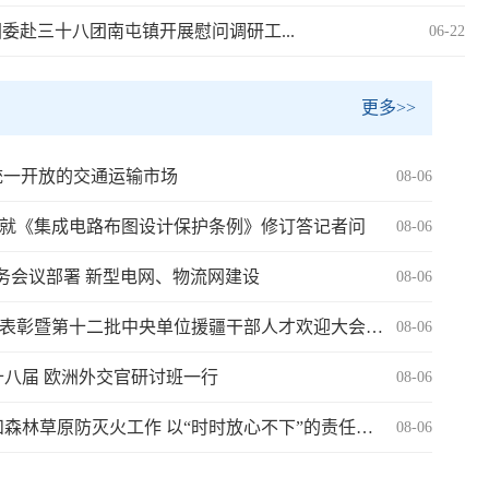
委赴三十八团南屯镇开展慰问调研工...
06-22
更多>>
统一开放的交通运输市场
08-06
就《集成电路布图设计保护条例》修订答记者问
08-06
常务会议部署 新型电网、物流网建设
08-06
第十一批中央单位援疆工作总结表彰暨第十二批中央单位援疆干部人才欢迎大会举行
08-06
十八届 欧洲外交官研讨班一行
08-06
艾尔肯·吐尼亚孜调研防汛抗旱和森林草原防灭火工作 以“时时放心不下”的责任担当 守住安全底线
08-06