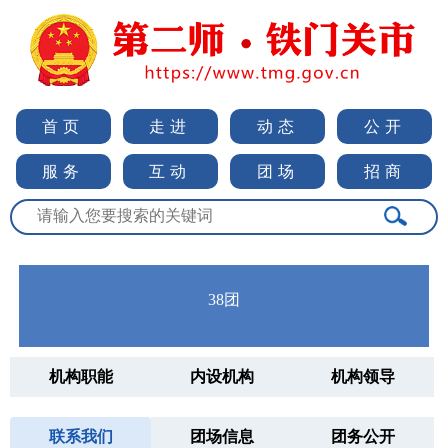
首页
走进
动态
公开
服务
互动
团场
招商
38团
机构职能
内设机构
机构领导
联系我们
团场信息
团务公开