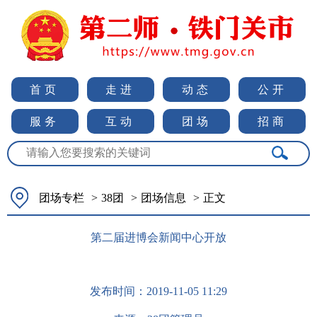
首页
走进
动态
公开
服务
互动
团场
招商
团场专栏
>
38团
>
团场信息
>
正文
第二届进博会新闻中心开放
发布时间：
2019-11-05 11:29