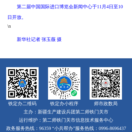
第二届中国国际进口博览会新闻中心于11月4日至10
日开放。
\n
新华社记者 张玉薇 摄
铁定办二维码
铁定办小程序
师市政数局
主办：新疆生产建设兵团第二师铁门关市
运行维护：第二师铁门关市信息技术服务中心
政务服务热线：96359
“小兵帮办”服务热线：0996-8696437