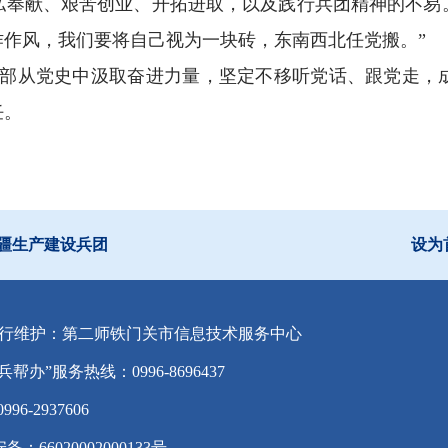
私奉献、艰苦创业、开拓进取，以及践行兵团精神的不易
作风，我们要将自己视为一块砖，东南西北任党搬。”
部从党史中汲取奋进力量，坚定不移听党话、跟党走，
任。
疆生产建设兵团
设为
行维护：第二师铁门关市信息技术服务中心
兵帮办”服务热线：0996-8696437
-2937606
备：66020002000133号