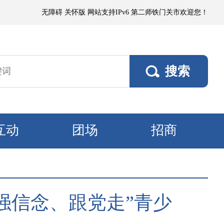
偏东阵风5～6级、风口阵风7～8级，其他垦区风力3～4级。11日，各垦
无障碍
关怀版
网站支持IPv6
第二师铁门关市欢迎您！
互动
团场
招商
强信念、跟党走”青少