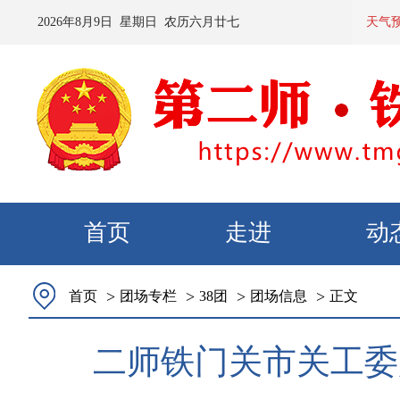
2026
年
8
月
9
日 星期
日
农历
六月廿七
预计：今天夜间到明天白天
天气
首页
走进
动
>
>
>
>
首页
团场专栏
38团
团场信息
正文
二师铁门关市关工委