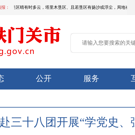
，各垦区晴有时多云，塔里木垦区、且若垦区有扬沙或浮尘，局地有短时沙尘暴，
预报：
态
公开
服务
赴三十八团开展“学党史、