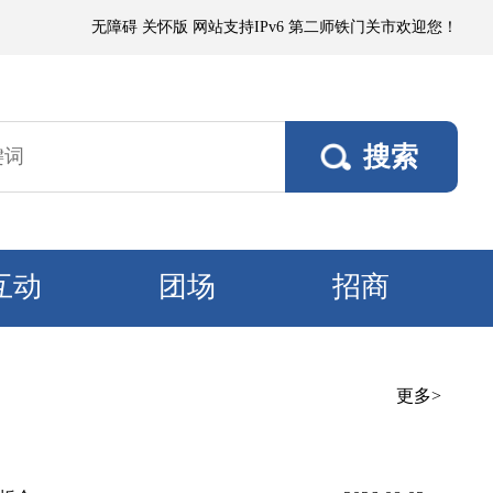
～4级、阵风5～6级；塔里木垦区、且若垦区有浮尘或短时扬沙，阵风5～6
无障碍
关怀版
网站支持IPv6
第二师铁门关市欢迎您！
互动
团场
招商
更多>