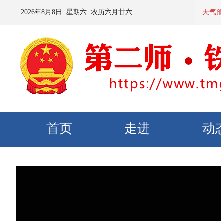
2026
年
8
月
8
日 星期
六
农历
六月廿六
预计：今天
天气
首页
走进
动