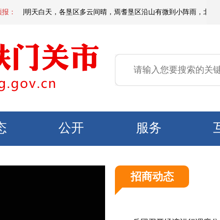
夜间到明天白天，各垦区多云间晴，焉耆垦区沿山有微到小阵雨，北部垦区风力3
预报：
态
公开
服务
招商动态