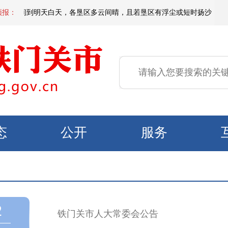
天夜间到明天白天，各垦区多云间晴，且若垦区有浮尘或短时扬沙，偏东区域有
预报：
态
公开
服务
2
铁门关市人大常委会公告