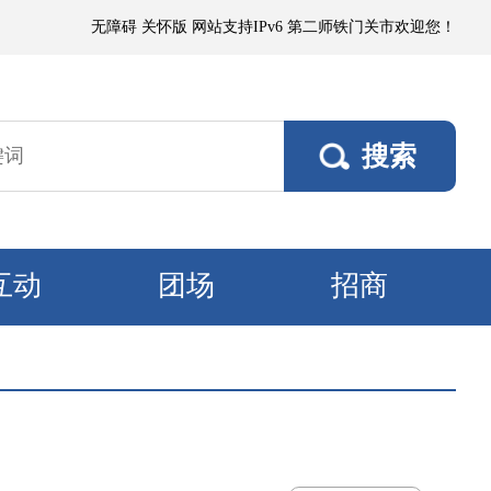
微到小阵雨，阵风5～6级；其他垦区阵风4～5级，焉耆垦区风口阵风7级。
无障碍
关怀版
网站支持IPv6
第二师铁门关市欢迎您！
互动
团场
招商