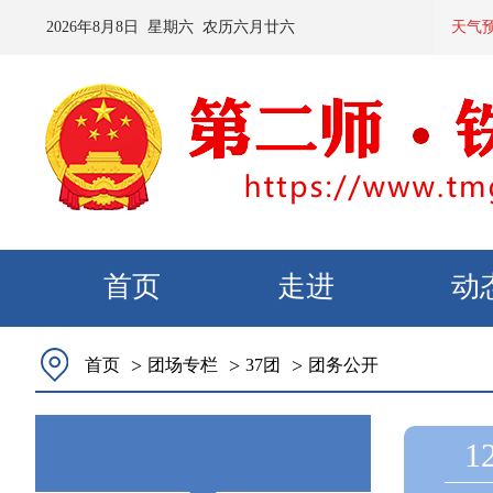
2026
年
8
月
8
日 星期
六
农历
六月廿六
预计：今
天气
首页
走进
动
>
>
>
首页
团场专栏
37团
团务公开
1