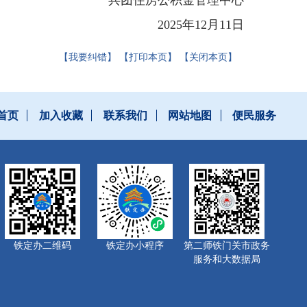
兵团住房公积金管理中心
2025年12月11日
【我要纠错】
【打印本页】
【关闭本页】
首页
加入收藏
联系我们
网站地图
便民服务
铁定办二维码
铁定办小程序
第二师铁门关市政务
服务和大数据局