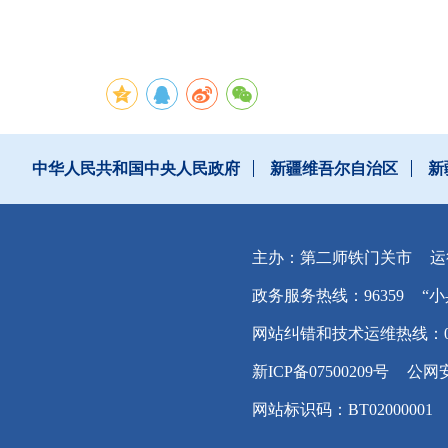
中华人民共和国中央人民政府
新疆维吾尔自治区
新
主办：第二师铁门关市
运
政务服务热线：96359
“小
网站纠错和技术运维热线：0996
新ICP备07500209号
公网安
网站标识码：BT02000001