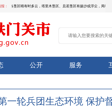
天，各垦区晴有时多云，塔里木垦区、且若垦区有扬沙或浮尘，局地有短时沙尘暴
预报：
态
公开
服务
第一轮兵团生态环境 保护