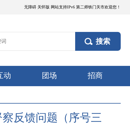
，偏东阵风5～6级、风口阵风7～8级，其他垦区风力3～4级。11日，各
无障碍
关怀版
网站支持IPv6
第二师铁门关市欢迎您！
互动
团场
招商
督察反馈问题（序号三