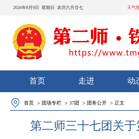
2026
年
8
月
9
日 星期
日
农历
六月廿七
预计：今天夜间到明天白
天气
首页
走进
动
>
>
>
>
首页
团场专栏
37团
团务公开
正文
第二师三十七团关于