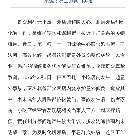
来源：
第二师铁门关市
群众利益无小事，矛盾调解暖人心。基层矛盾纠纷
化解工作，是维护辖区和谐稳定、拉近干群关系的关键
纽带。近日，第二师二十二团综治中心联合派出所、司
法所，高效化解一起餐饮消费意外烫伤赔偿纠纷，以专
业、贴心的调解服务切实解决群众难题，收获群众真挚
致谢。2026年2月7日，辖区巴扎一小吃店内发生一起意
外事故，两名就餐群众因店内烧水炉意外倾倒，造成其
中一名未成年人脚踝部位被烫伤。事故发生后，伤者家
属、小吃店经营者及现场相关当事人三方，就医疗赔
偿、责任划分等问题产生较大争议，多次沟通协商均未
达成一致。为及时化解矛盾、平息群众纠纷，连队工作