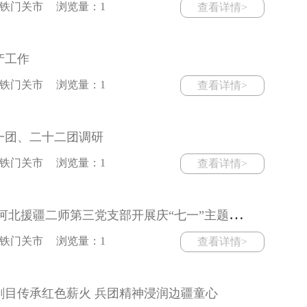
铁门关市
浏览量：1
查看详情>
产工作
铁门关市
浏览量：1
查看详情>
一团、二十二团调研
铁门关市
浏览量：1
查看详情>
强
化初心使命担当 打造河北援疆铁军——河北援疆二师第三党支部开展庆“七一”主题党日活动
铁门关市
浏览量：1
查看详情>
剧目传承红色薪火 兵团精神浸润边疆童心