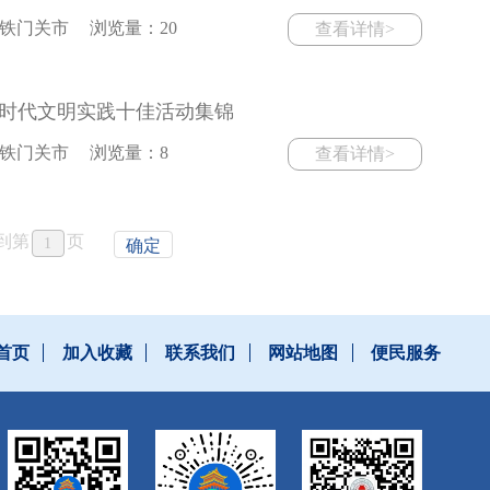
铁门关市
浏览量：20
查看详情>
新时代文明实践十佳活动集锦
铁门关市
浏览量：8
查看详情>
到第
页
确定
首页
加入收藏
联系我们
网站地图
便民服务