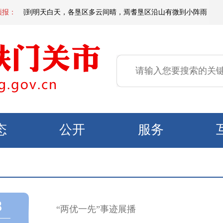
天夜间到明天白天，各垦区多云间晴，焉耆垦区沿山有微到小阵雨，北部垦区风
预报：
态
公开
服务
8
“两优一先”事迹展播