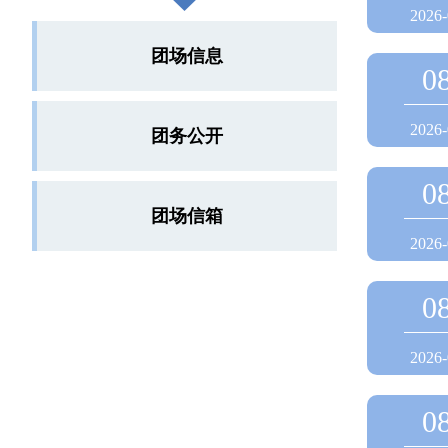
2026-
团场信息
0
2026-
团务公开
0
团场信箱
2026-
0
2026-
0