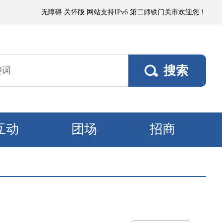
力3～4级、阵风5～6级；塔里木垦区、且若垦区有浮尘或短时扬沙，阵风5～
无障碍
关怀版
网站支持IPv6
第二师铁门关市欢迎您！
互动
团场
招商