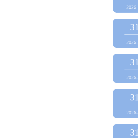
2026-
3
2026-
3
2026-
3
2026-
3