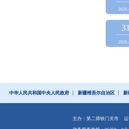
2026-
3
2026-
中华人民共和国中央人民政府
新疆维吾尔自治区
新
主办：第二师铁门关市
运