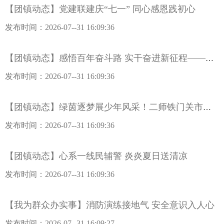
【团镇动态】党建联建庆“七一” 同心感恩践初心
发布时间：2026-07--31 16:09:36
【团镇动态】感悟百年奋斗路 实干奋进新征程——二十二团河畔镇组织党员干部集中收看庆祝中国共产党成立105周年大会
发布时间：2026-07--31 16:09:36
【团镇动态】绿茵逐梦展少年风采！二师铁门关市第十三届中学生校园足球赛在二十二团河畔镇开幕
发布时间：2026-07--31 16:09:36
【团镇动态】心系一线民辅警 炎炎夏日送清凉
发布时间：2026-07--31 16:09:36
【我为群众办实事】消防演练接地气 安全意识入人心
发布时间：2026-07--31 16:09:27