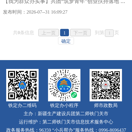
【我为群众办实事】兵团“筑梦青年”创业扶持落地 黄水河畔种养家庭农场获评示范项目
发布时间：2026-07--31 16:09:27
共
0
条信息
到第
页
上一页
1
下一页
确定
铁定办二维码
铁定办小程序
师市政数局
主办：新疆生产建设兵团第二师铁门关市
运行维护：第二师铁门关市信息技术服务中心
政务服务热线：96359
“小兵帮办”服务热线：0996-8696437