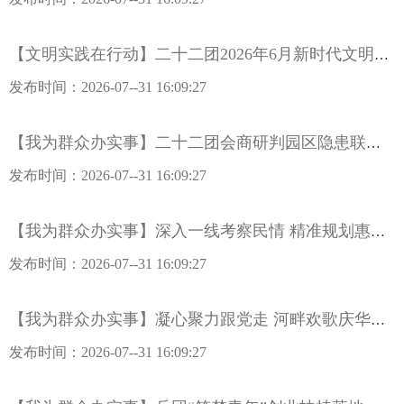
【文明实践在行动】二十二团2026年6月新时代文明实践十佳活动集锦
发布时间：2026-07--31 16:09:27
【我为群众办实事】二十二团会商研判园区隐患联动施策优化安全管理
发布时间：2026-07--31 16:09:27
【我为群众办实事】深入一线考察民情 精准规划惠民生
发布时间：2026-07--31 16:09:27
【我为群众办实事】凝心聚力跟党走 河畔欢歌庆华诞——二十二团河畔镇第五届“中华保险杯”广场舞比赛圆满落幕
发布时间：2026-07--31 16:09:27