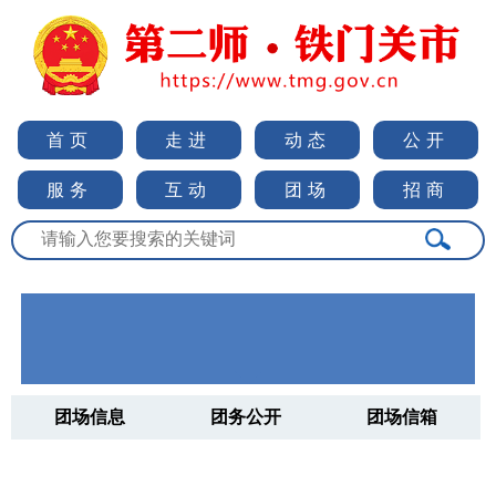
首页
走进
动态
公开
服务
互动
团场
招商
团场信息
团务公开
团场信箱