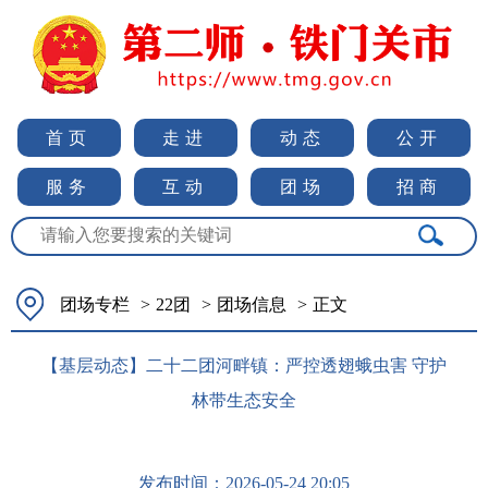
首页
走进
动态
公开
服务
互动
团场
招商
团场专栏
>
22团
>
团场信息
>
正文
【基层动态】二十二团河畔镇：严控透翅蛾虫害 守护
林带生态安全
发布时间：
2026-05-24 20:05