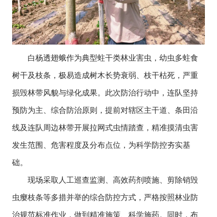
白杨透翅蛾作为典型蛀干类林业害虫，幼虫多蛀食
树干及枝条，极易造成树木长势衰弱、枝干枯死，严重
损毁林带风貌与绿化成果。此次防治行动中，连队坚持
预防为主、综合防治原则，提前对辖区主干道、条田沿
线及连队周边林带开展拉网式虫情踏查，精准摸清虫害
发生范围、危害程度及分布点位，为科学防控夯实基
础。
现场采取人工巡查监测、高效药剂喷施、剪除销毁
虫瘿枝条等多措并举的综合防控方式，严格按照林业防
治规范标准作业，做到精准施策、科学施药。同时，布