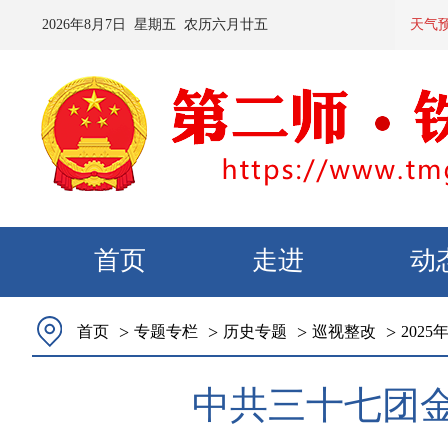
2026
年
8
月
7
日 星期
五
农历
六月廿五
预计：今天
天气
首页
走进
动
>
>
>
>
首页
专题专栏
历史专题
巡视整改
2025
中共三十七团