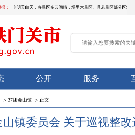
夜间到明天白天，各垦区多云间晴，塔里木垦区、且若垦区部分区域有短时扬沙或
预报：
态
公开
服务
>
>
年
37团金山镇
正文
金山镇委员会 关于巡视整改