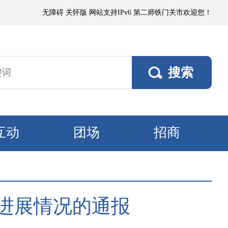
浮尘，局部有微到小阵雨；各垦区阵风4～5级，南部垦区风口阵风6～7级。
无障碍
关怀版
网站支持IPv6
第二师铁门关市欢迎您！
互动
团场
招商
进展情况的通报