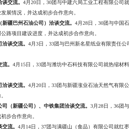
洽谈交流。
4
月
20
日，
30
团
与中建六局工业工程有限公司
业发展情况，并达成初步合作意向
。
（新疆巴州石油公司）洽谈交流。
4
月
28
日，
30
团
与中国
阿公路项目建设进度，并达成初步合作意向
。
司
洽谈交流。
4
月
3
日，
33
团与巴州新名星纸业有限责任公
交流。
4
月
15
日，
33
团与潍坊中石科技有限公司就热缩材
司
洽谈交流。
4
月
20
日，
33
团与
新疆涨业石油天然气有限
向。
公司（新疆公司）、中铁集团洽谈交流。
3
月
28
日，
36
团
成初步合作意向。
谈交流。
4
月
14
日，
37
团
与满疆山（食品）有限公司就红