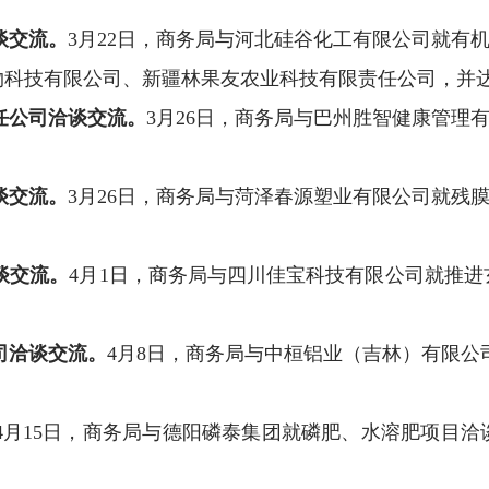
谈交流
。
3
月
22
日，商务局与
河北硅谷化工有限公司
就有
物科技有限公司、新疆林果友农业科技有限责任公司，并
任公司洽谈交流
。
3
月
26
日，商务局与
巴州胜智健康管理
谈交流
。
3
月
26
日，商务局与
菏泽春源塑业有限公司
就
残
谈交流
。
4
月
1
日，商务局与
四川佳宝科技有限公司
就
推进
司洽谈交流
。
4
月
8
日，商务局与
中桓铝业（吉林）有限公
4
月
15
日，商务局与
德阳磷泰集团
就
磷肥、水溶肥项目
洽