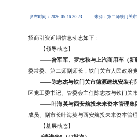
发布时间：
2026-05-16 20:23
来源：
第二师铁门关市
招商引资近期信息动态如下：
【领导动态】
——
昝军军、罗志秋
与
上汽商用车（新
委常委、第二师副师长，铁门关市人民政府
——
陈志杰
与
铁门关市德源建筑安装有
区党工委书记、管委会主任陈志杰与铁门关
——
叶海英
与
西安航投未来资本管理集
成员、副市长叶海英与西安航投未来资本管
【基层动态】