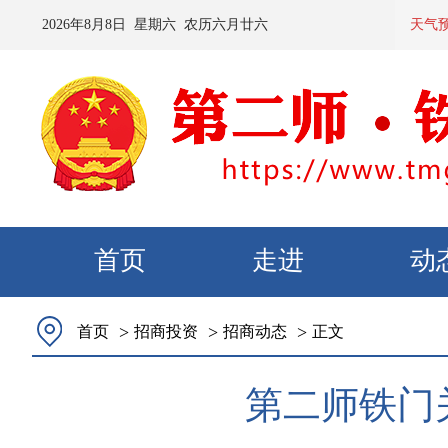
2026
年
8
月
8
日 星期
六
农历
六月廿六
预计：今天夜间
天气
首页
走进
动
>
>
>
首页
招商投资
招商动态
正文
第二师铁门