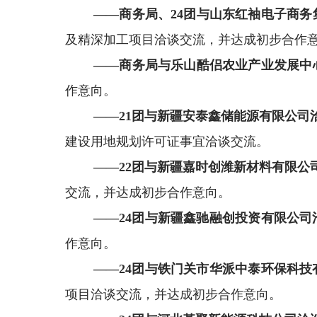
——商务局
、
24
团
与山东红袖电子商务
及精深加工项目
洽谈交流，
并达成初步合作
——商务局与乐山酷侣农业产业发展中
作意向。
——
21
团与
新疆安泰鑫储能源有限公司
建设用地规划许可证
事宜洽谈交流。
——
22
团与新疆嘉时创潍新材料有限公
交流
，并达成初步合作意向。
——
24
团与新疆鑫驰融创投资有限公司
作意向
。
——
24
团与铁门关市华派中泰环保科技
项目洽谈交流，
并达成初步合作意向。