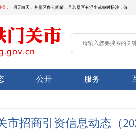
到明天白天，各垦区多云间晴，且若垦区有浮尘或短时扬沙，偏东区域有微到小
预报：
态
公开
服务
关市招商引资信息动态（202