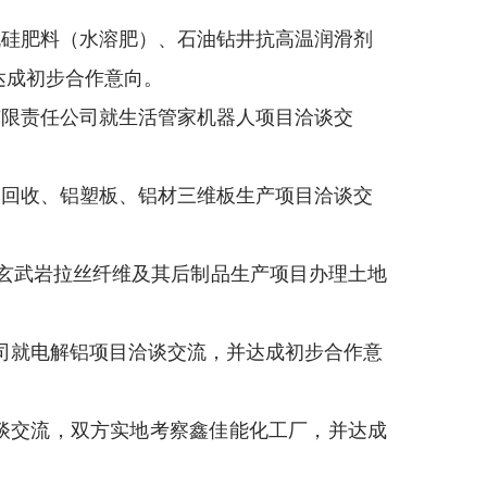
机硅肥料（水溶肥）、石油钻井抗高温润滑剂
达成初步合作意向。
有限责任公司
就生活管家机器人项目洽谈交
膜回收、铝塑板、铝材三维板生产
项目洽谈交
玄武岩拉丝纤维及其后制品生产
项目
办理
土地
司
就
电解铝项目
洽谈交流，
并达成初步合作意
谈交流，
双方实地考察鑫佳能化工厂
，
并
达成