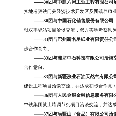
——
30
团与中建六局工业工程有限公司
实地考察铁门关经济技术开发区及团镇养殖
——
30
团与中国石化销售股份有限公司
就双丰驿站项目洽谈交流
，
双方实地考察铁
——
33
团与
巴州新名星纸业有限责任公
步合作意向。
——
33
团与
潍坊中石科技有限公司
洽谈
合作意向。
——
33
团与
新疆涨业石油天然气有限公
建设工程
项目洽谈交流，
并达成初步合作意
——
36
团与人民金服金融信息服务有限
中铁集团就土壤调节剂项目
洽谈交流，
并达
——
37
团与满疆山（食品）有限公司洽