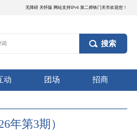
阵雨，阵风5～6级；其他垦区阵风4～5级，焉耆垦区风口阵风7级。9日，
无障碍
关怀版
网站支持IPv6
第二师铁门关市欢迎您！
互动
团场
招商
6年第3期）