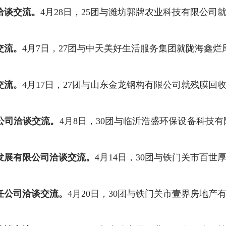
洽谈交流。
4
月
28
日，
25
团与潍坊郭牌农业科技有限公司
交流。
4
月
7
日，
27
团与中天美好生活服务集团就陇海鑫烂
交流。
4
月
17
日，
27
团与山东金龙钢构有限公司就残膜回
公司洽谈交流。
4
月
8
日，
30
团
与临沂浩盛环保设备科技有
发展有限公司洽谈交流
。
4
月
14
日，
30
团
与铁门关市百世
任公司洽谈交流。
4
月
20
日，
30
团
与铁门关市壹界房地产