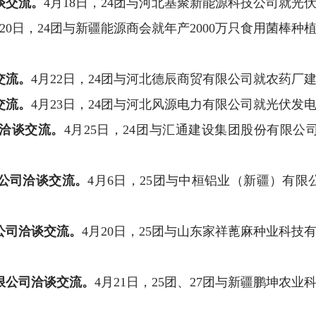
谈交流。
4
月
18
日，
24
团与河北基聚新能源科技公司就光
20
日，
24
团与
新疆能源商会就年产
2000
万只食用菌棒种
交流。
4
月
22
日，
24
团与河北德辰商贸有限公司就农药厂
交流。
4
月
23
日，
24
团与
河北风源电力有限公司
就光伏发
洽谈交流。
4
月
25
日，
24
团与
汇通建设集团股份有限公
公司洽谈交流。
4
月
6
日，
25
团与中桓铝业（新疆）有限
公司洽谈交流。
4
月
2
0
日，
25
团与山东家祥蓖麻种业科技
限公司洽谈交流。
4
月
21
日，
25
团、
27
团与新疆鹏坤农业