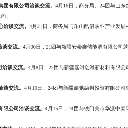
集团有限公司洽谈交流
。
4
月
16
日，商务局
、
24
团
与
山东
意向。
心洽谈交流
。
4
月
21
日，商务局与
乐山酷侣农业产业发展
洽谈交流。
4
月
30
日，
21
团与新疆安泰鑫储能源有限公司
司洽谈交流。
4
月
8
日
，
22
团与新疆嘉时创潍新材料有限公
洽谈交流。
4
月
10
日，
24
团与新疆鑫驰融创投资有限公司
有限公司洽谈交流。
4
月
15
日，
24
团与铁门关市华派中泰