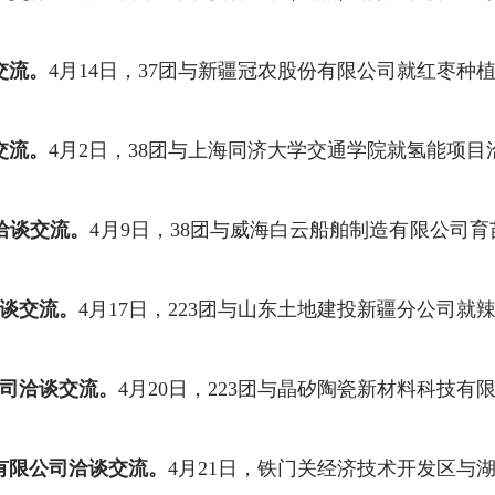
交流。
4
月
14
日，
37
团
与新疆冠农股份有限公司就红枣种
交流。
4
月
2
日，
38
团与
上海同济大学交通学院就氢能项目
洽谈交流。
4
月
9
日，
38
团与威海白云船舶制造有限公司育
谈交流。
4
月
17
日，
223
团与山东土地建投新疆分公司就
司洽谈交流。
4
月
20
日，
223
团与晶矽陶瓷新材料科技有
有限公司
洽谈交流。
4
月
21
日，铁门关经济技术开发区与