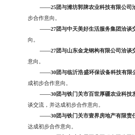
——
25
团与潍坊郭牌农业科技有限公司
步合作意向。
——
27
团与中天美好生活服务集团洽谈
向。
——
27
团与山东金龙钢构有限公司洽谈
意向
。
——
30
团与临沂浩盛环保设备科技有限
成初步合作意向。
——
30
团与
铁门关市百世厚疆农业科技
谈交流
，
并达成初步合作意向
。
——
30
团与铁门关市壹界房地产有限责
达成初步合作意向。