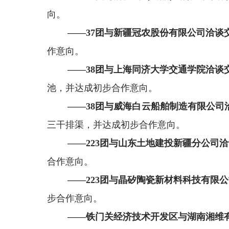
向。
——
37
团与新疆冠农股份有限公司
洽谈
作意向。
——
38
团与
上海同济大学交通学院
洽谈
池，
并达成初步合作意向
。
——
38
团与
威海白云船舶制造有限公司
三干排渠
，并达成初步合作意向
。
——
223
团与山东土地建投新疆分公司洽
合作意向。
——
223
团与晶矽陶瓷新材料科技有限公
步合作意向
。
——
铁门关经济技术开发区与湖南湘维