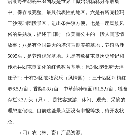
沿线野生胡杨林34团段是世界上原始胡杨林分布最集
中、保存最完整、最具代表性的地区。六是有塔克拉玛
干沙漠34团段景区，进出条件较方便。七是一座民族风
俗的皇姑坟，描述了旧时一位美丽公主的一段人间悲情
故事；八是有全国最大的塔河马鹿养殖基地，养殖马鹿
5095头，是养殖观光基地。九是有象征屯垦历史印记和
传承兵团屯垦文化的红色教育基地：原34团老8连“天津
庄子”；十有34团农牧家乐（风情园）：三十四团种植红
枣6.5万亩，香梨0.8万亩，中草药种植面积1.5万亩，牲畜
存栏3.3万头（只）。是旅客旅游、休闲、观光、采摘的
理想度假地。目前这些景点还没有申报等级，待开发状
态。
（四）农（林、畜）产品资源。