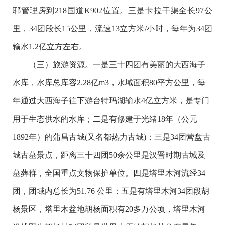
耶管理房到218国道K902位置。三是卡拉干渠全长97公
里，34团段长15公里，流速13立方米/小时，每年为34团
输水1.2亿立方左右。
（三）旅游资源。一是三十四团有美丽的大西海子
水库，水库总库容2.28亿m3，水域面积80平方公里，每
年通过大西海子往下游台特玛湖输水4亿立方米，是专门
用于生态供水的水库；二是有修建于光绪18年（公元
1892年）的蒲昌古城(又名都热力古城)；三是34团营盘古
城古墓景点，距离三十四团50余公里是汉晋时期古城及
墓葬群，全国重点文物保护单位。四是塔里木河流经34
团，团域内总长为51.76 公里；五是有塔里木河34团段胡
杨景区，塔里木盆地胡杨面积有20多万公顷，塔里木河