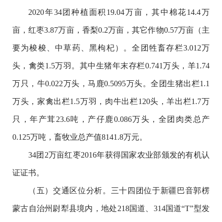
2020年34团种植面积19.04万亩，其中棉花14.4万
亩，红枣3.87万亩，香梨0.2万亩，其它作物0.57万亩（主
要为梭梭、中草药、黑枸杞）。全团牲畜存栏3.012万
头，禽类1.5万羽。其中生猪年末存栏0.741万头，羊1.74
万只，牛0.022万头，马鹿0.5095万头。全团生猪出栏1.1
万头，家禽出栏1.5万羽，肉牛出栏120头，羊出栏1.7万
只，年产茸23.6吨，产仔鹿0.086万头，全团肉类总产
0.125万吨，畜牧业总产值8141.8万元。
34团2万亩红枣2016年获得国家农业部颁发的有机认
证证书。
（五）交通区位分析。三十四团位于新疆巴音郭楞
蒙古自治州尉犁县境内，地处218国道、314国道“T”型发