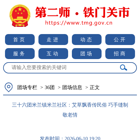
首页
走进
动态
公开
服务
互动
团场
招商
团场专栏
>
36团
>
团场信息
>
正文
三十六团米兰镇米兰社区：艾草飘香传民俗 巧手缝制
敬老情
发布时间：
2026-06-10 19:20