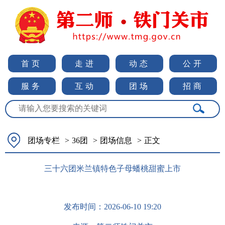
首页
走进
动态
公开
服务
互动
团场
招商
团场专栏
>
36团
>
团场信息
>
正文
三十六团米兰镇特色子母蟠桃甜蜜上市
发布时间：
2026-06-10 19:20