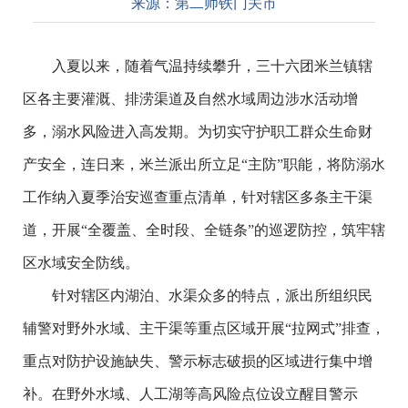
来源：
第二师铁门关市
入夏以来，随着气温持续攀升，三十六团米兰镇辖
区各主要灌溉、排涝渠道及自然水域周边涉水活动增
多，溺水风险进入高发期。为切实守护职工群众生命财
产安全，连日来，米兰派出所立足
“主防”职能，将防溺水
工作纳入夏季治安巡查重点清单，针对辖区多条主干渠
道，开展“全覆盖、全时段、全链条”的巡逻防控，筑牢辖
区水域安全防线。
针对辖区内湖泊、水渠众多的特点，派出所组织民
辅警对野外水域、主干渠等重点区域开展
“拉网式”排查，
重点对防护设施缺失、警示标志破损的区域进行集中增
补。在野外水域、人工湖等高风险点位设立醒目警示