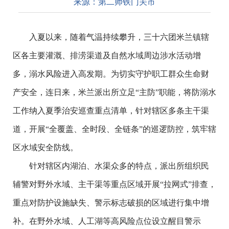
来源：
第二师铁门关市
入夏以来，随着气温持续攀升，三十六团米兰镇辖
区各主要灌溉、排涝渠道及自然水域周边涉水活动增
多，溺水风险进入高发期。为切实守护职工群众生命财
产安全，连日来，米兰派出所立足
“主防”职能，将防溺水
工作纳入夏季治安巡查重点清单，针对辖区多条主干渠
道，开展“全覆盖、全时段、全链条”的巡逻防控，筑牢辖
区水域安全防线。
针对辖区内湖泊、水渠众多的特点，派出所组织民
辅警对野外水域、主干渠等重点区域开展
“拉网式”排查，
重点对防护设施缺失、警示标志破损的区域进行集中增
补。在野外水域、人工湖等高风险点位设立醒目警示