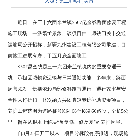
来源：
第二师铁门关市
近日，在三十六团米兰镇
S507
昆金线路面修复工程
施工现场，一派繁忙景象。该项目由二师铁门关市交通
运输局公开招标，新疆九州建设工程有限公司承建，目
前施工进展有序，
于五月底全面竣工。
S507
昆金线是三十六团米兰镇境内的重要交通干
线，承担区域物资运输与日常通勤功能。多年来，路面
病害频发，长期依赖局部修补维持通行，通行效率与安
全性大打折扣。此次纳入兵团省道养护补助资金项目，
养护工程范围为道路桩号
K64.66
至
K69.66
路段，全长
5
公
里，旨在从根本上解决“反复修、修反复”的养护困境。
自
3
月
25
日开工以来，项目分标段有序推进，现场施