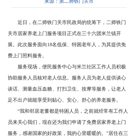
来源：
第二师铁门关市
近日，在二师铁门关市民政局的统筹下，二师铁门
关市居家养老上门服务项目正式在三十六团米兰镇开
展。此次服务面向
18
名低保、特困老年人，为其提供免
费上门照料服务。
服务现场，便民服务中心与米兰社区工作人员积极
协助服务人员核对老人信息。服务人员为老人提供谈心
谈话、测量血压血糖、打扫卫生、按摩等服务，让老人
足不出户就能享受到贴心、安心、舒心的养老服务。
“我和邻居老董都是特困人员，之前就经常有工作人
员来关心我们，现在还为我们申请了免费居家养老上门
服务，感谢国家的好政策，我的心里暖暖的。”居住在三