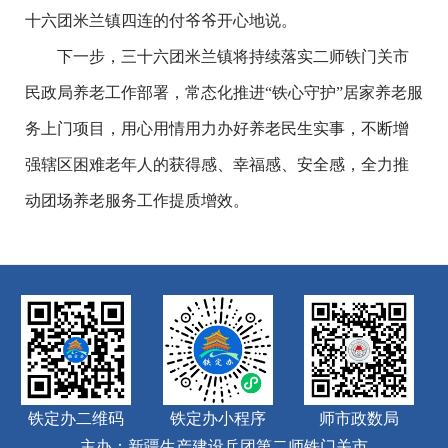
十六团米兰镇四连的付爷爷开心地说。
下一步，三十六团米兰镇将持续落实二师铁门关市
民政局养老工作部署，常态化推进
“铁心守护”居家养老服
务上门项目，用心用情用力办好养老民生实事，不断增
强辖区困难老年人的获得感、幸福感、安全感，全力推
动团场养老服务工作提质增效。
铁定办二维码
铁定办小程序
师市政数局
主办：新疆生产建设兵团第二师铁门关市