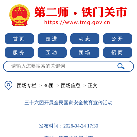
首页
走进
动态
公开
服务
互动
团场
招商
团场专栏
>
36团
>
团场信息
>
正文
三十六团开展全民国家安全教育宣传活动
发布时间：
2026-04-24 17:30