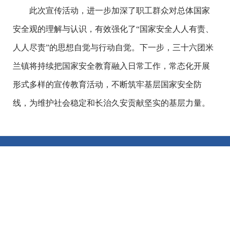
此次宣传活动，进一步加深了职工群众对总体国家
安全观的理解与认识，有效强化了
“国家安全人人有责、
人人尽责”的思想自觉与行动自觉。下一步，三十六团米
兰镇将持续把国家安全教育融入日常工作，常态化开展
形式多样的宣传教育活动，不断筑牢基层国家安全防
线，为维护社会稳定和长治久安贡献坚实的基层力量。
铁定办二维码
铁定办小程序
师市政数局
主办：新疆生产建设兵团第二师铁门关市