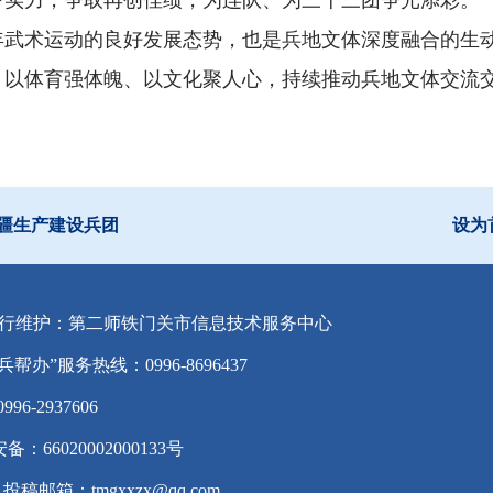
实力，争取再创佳绩，为连队、为三十三团争光添彩。”
年武术运动的良好发展态势，也是兵地文体深度融合的生
，以体育强体魄、以文化聚人心，持续推动兵地文体交流
疆生产建设兵团
设为
行维护：第二师铁门关市信息技术服务中心
兵帮办”服务热线：0996-8696437
-2937606
备：66020002000133号
投稿邮箱：tmgxxzx@qq.com