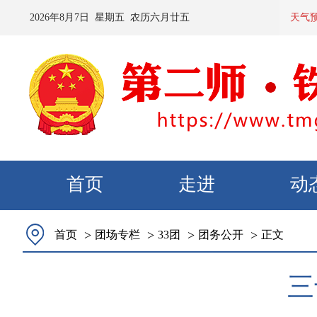
2026
年
8
月
7
日 星期
五
农历
六月廿五
预计：今天夜间到明
天气
首页
走进
动
>
>
>
>
首页
团场专栏
33团
团务公开
正文
三