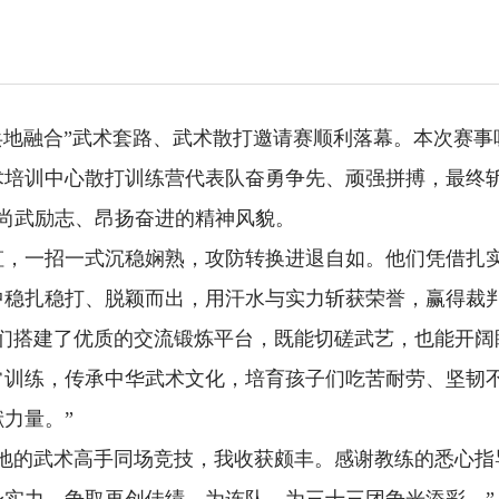
兵地融合”武术套路、武术散打邀请赛顺利落幕。本次赛事吸
培训中心散打训练营代表队奋勇争先、顽强拼搏，最终斩获
尚武励志、昂扬奋进的精神风貌。
虹，一招一式沉稳娴熟，攻防转换进退自如。他们凭借扎
中稳扎稳打、脱颖而出，用汗水与实力斩获荣誉，赢得裁
子们搭建了优质的交流锻炼平台，既能切磋武艺，也能开阔
常训练，传承中华武术文化，培育孩子们吃苦耐劳、坚韧
力量。”
各地的武术高手同场竞技，我收获颇丰。感谢教练的悉心指