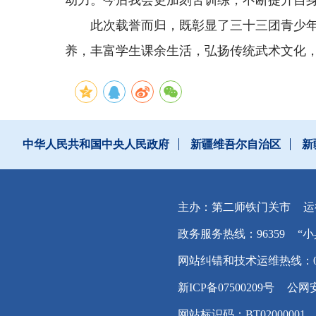
动力。今后我会更加刻苦训练，不断提升自身
此次载誉而归，既彰显了三十三团青少
养，丰富学生课余生活，弘扬传统武术文化
中华人民共和国中央人民政府
新疆维吾尔自治区
新
主办：第二师铁门关市
运
政务服务热线：96359
“小
网站纠错和技术运维热线：0996
新ICP备07500209号
公网安
网站标识码：BT02000001