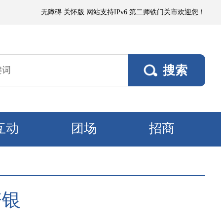
，阵风5～6级；其他垦区阵风4～5级，焉耆垦区风口阵风7级。9日，各垦区
无障碍
关怀版
网站支持IPv6
第二师铁门关市欢迎您！
互动
团场
招商
夺银