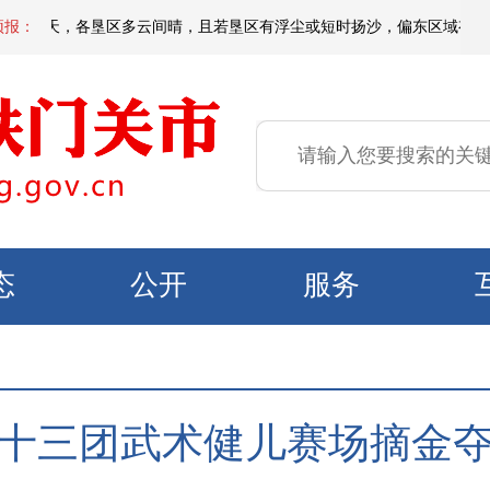
天白天，各垦区多云间晴，且若垦区有浮尘或短时扬沙，偏东区域有微到小阵雨
预报：
态
公开
服务
十三团武术健儿赛场摘金