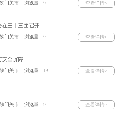
铁门关市
浏览量：9
查看详情>
会在三十三团召开
铁门关市
浏览量：9
查看详情>
河安全屏障
铁门关市
浏览量：13
查看详情>
铁门关市
浏览量：9
查看详情>