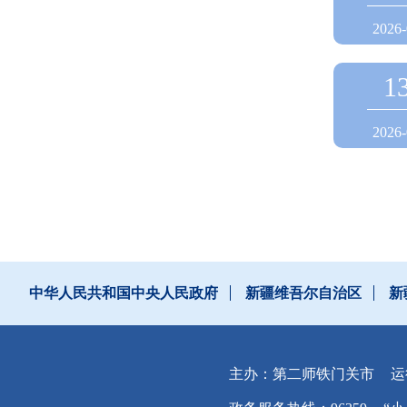
2026-
1
2026-
中华人民共和国中央人民政府
新疆维吾尔自治区
新
主办：第二师铁门关市
运