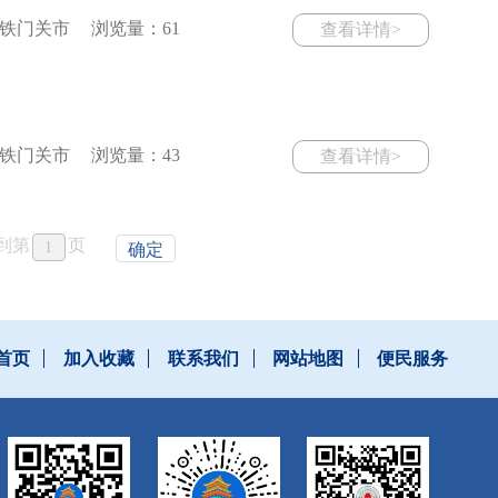
铁门关市
浏览量：61
查看详情>
铁门关市
浏览量：43
查看详情>
到第
页
确定
首页
加入收藏
联系我们
网站地图
便民服务