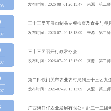
发布时间：2026-08--01 20:15:47
来源：第二师
08
0
三十三团开展肉制品专项检查及食品与餐
发布时间：2026-07--20 13:13:09
来源：第二师
07
0
三十三团召开行政常务会
发布时间：2026-07--20 13:13:09
来源：第二师
07
0
第二师铁门关市农业农村局到三十三团九
发布时间：2026-07--20 13:13:09
来源：第二师
07
3
广西海仔仔农业发展有限公司赴三十三团