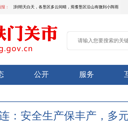
天夜间到明天白天，各垦区多云间晴，焉耆垦区沿山有微到小阵雨，北部垦区风
预报：
态
公开
服务
连：安全生产保丰产，多