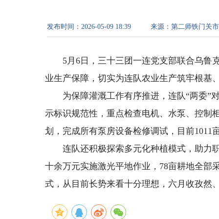
发布时间：
2026-05-09 18:39
来源：
第二师铁门关市
5月6日，三十三团一连党支部联合乌鲁
业生产保障，切实为连队农业生产筑牢根基
为保障灌溉工作有序推进，连队“两委”
示标识规范性，重点检查电机、水泵、控制
划，完成所有泵房设备检修调试，目前101
连队还积极探索多元化种植模式，助力职
十余万元实施激光平地作业，78亩耕地全部
式，从目前长势来看十分理想，六月收孜然、