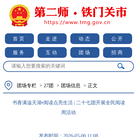
首页
走进
动态
公开
服务
互动
团场
招商
团场专栏
>
27团
>
团场信息
>
正文
书香满溢天湖•阅读点亮生活 | 二十七团开展全民阅读
周活动
发布时间：
2026-05-06 11:08