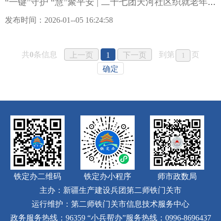
“一键”守护 “慧”聚平安 | 二十七团天河社区织就老年群体智慧安心网
发布时间：2026-01--05 16:24:58
共
0
条信息
到第
页
上一页
1
下一页
确定
铁定办二维码
铁定办小程序
师市政数局
主办：新疆生产建设兵团第二师铁门关市
运行维护：第二师铁门关市信息技术服务中心
政务服务热线：96359
“小兵帮办”服务热线：0996-8696437