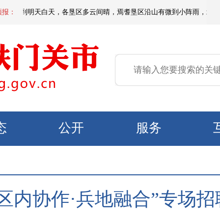
天夜间到明天白天，各垦区多云间晴，焉耆垦区沿山有微到小阵雨，北部垦区风力
预报：
态
公开
服务
区内协作·兵地融合”专场