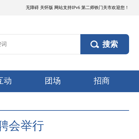
3～4级、阵风5～6级；塔里木垦区、且若垦区有浮尘或短时扬沙，阵风5～
无障碍
关怀版
网站支持IPv6
第二师铁门关市欢迎您！
互动
团场
招商
招聘会举行