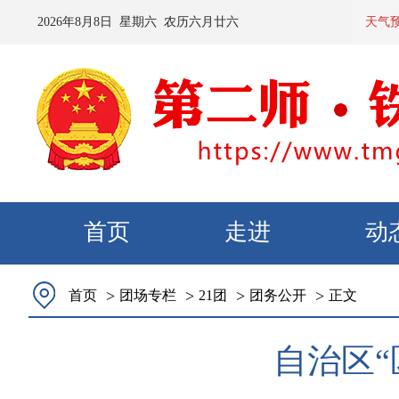
2026
年
8
月
8
日 星期
六
农历
六月廿六
预计：今
天气
首页
走进
动
>
>
>
>
首页
团场专栏
21团
团务公开
正文
自治区“