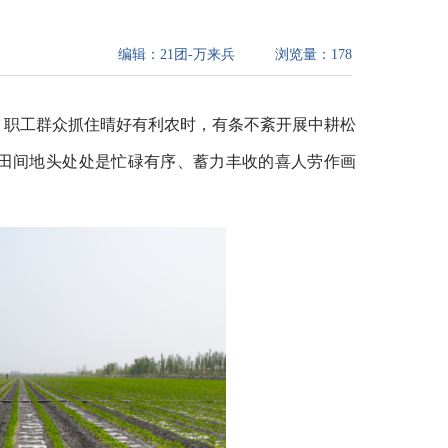
编辑：
21团-万来兵
浏览量：
178
，职工群众抓住晴好有利农时，有条不紊开展中耕松
田间地头处处是忙碌有序、蓄力丰收的喜人劳作画