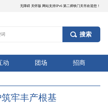
小阵雨，阵风5～6级；其他垦区阵风4～5级，焉耆垦区风口阵风7级。9日
无障碍
关怀版
网站支持IPv6
第二师铁门关市欢迎您！
互动
团场
招商
护筑牢丰产根基