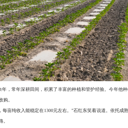
余年，常年深耕田间，积累了丰富的种植和管护经验。今年他种
收购。
，每亩纯收入能稳定在1300元左右。
”石红东笑着说道。
依托成
路。