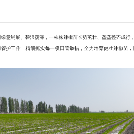
椒田绿意铺展、碧浪荡漾，一株株辣椒苗长势茁壮、垄垄整齐成行
间管护工作，精细抓实每一项田管举措，全力培育健壮辣椒苗，