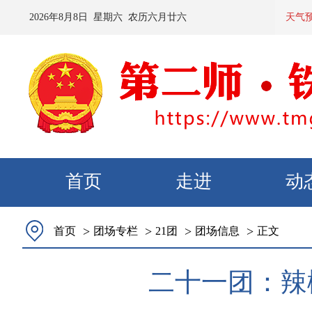
2026
年
8
月
8
日 星期
六
农历
六月廿六
预计：今天
天气
首页
走进
动
>
>
>
>
首页
团场专栏
21团
团场信息
正文
二十一团：辣