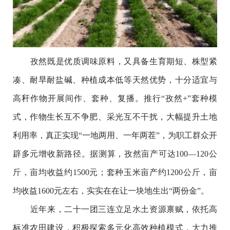
孜然既是优质调味原料，又具备生育期短、株型紧
凑、耐旱耐盐碱、种植成本低等天然优势，十分适宜与
高秆作物开展间作、套种、复播。推行“孜然+”套种模
式，作物生长互不争肥、采光互不干扰，大幅提升土地
利用率，真正实现“一地两用、一年两茬”，为职工群众开
辟多元增收新路径。据测算，孜然亩产可达100—120公
斤，亩均收益约1500元；套种玉米亩产约1200公斤，亩
均收益1600元左右，实实在在让一块地生出“两份金”。
近年来，二十一团三连立足水土资源禀赋，依托高
标准农田建设，积极探索多元化高效种植模式，大力推