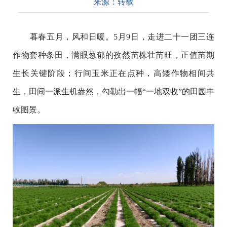
来源：
转载
暮春五月，风和日暖。5月9日，走进
二十一团
三连
作物套种条田，满眼葱郁的孜然苗株壮苗旺，正值苗期
生长关键阶段；行间玉米正在点种，高矮作物相间共
生，田间一派生机盎然，勾勒出一幅“一地双收”的田园丰
收图景。