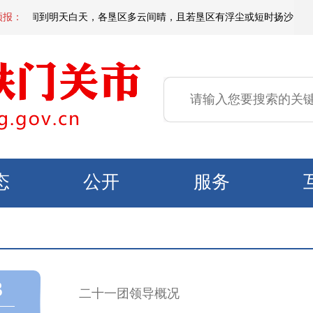
今天夜间到明天白天，各垦区多云间晴，且若垦区有浮尘或短时扬沙，偏东区域有
预报：
态
公开
服务
3
二十一团领导概况