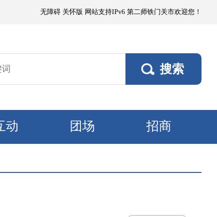
微到小阵雨，阵风5～6级；其他垦区阵风4～5级，焉耆垦区风口阵风7级。
无障碍
关怀版
网站支持IPv6
第二师铁门关市欢迎您！
互动
团场
招商