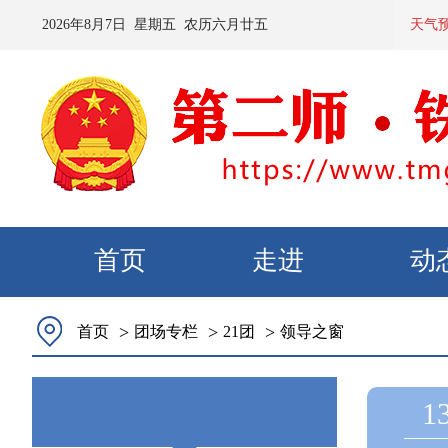
2026
年
8
月
7
日 星期
五
农历
六月廿五
预计：
天气
首页
走进
动
>
>
>
首页
团场专栏
21团
领导之窗
1