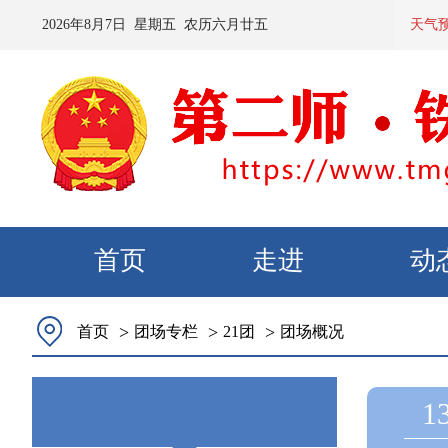
2026
年
8
月
7
日 星期
五
农历
六月廿五
预计：今天夜间到
天气
首页
走进
动
>
>
>
首页
团场专栏
21团
团场概况
1