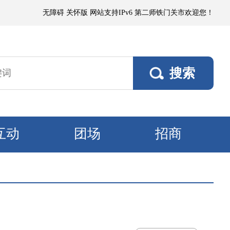
雨，阵风5～6级；其他垦区阵风4～5级，焉耆垦区风口阵风7级。9日，各垦
无障碍
关怀版
网站支持IPv6
第二师铁门关市欢迎您！
互动
团场
招商