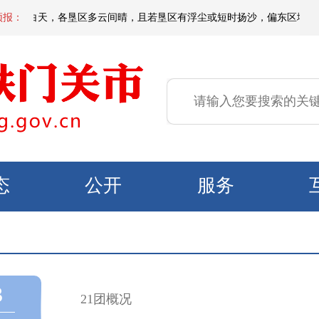
明天白天，各垦区多云间晴，且若垦区有浮尘或短时扬沙，偏东区域有微到小阵
预报：
态
公开
服务
3
21团概况