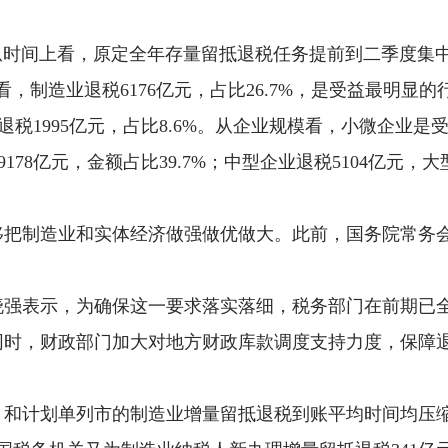
从时间上看，原定全年存量留抵退税任务提前到二季度集中
制造业退税6176亿元，占比26.7%，是受益最明显的
业退税1995亿元，占比8.6%。从企业规模看，小微企业
178亿元，金额占比39.7%；中型企业退税5104亿元，
移把制造业和实体经济做强做优做大。此前，国务院常务
晓强表示，为确保这一要求落实落细，税务部门在前期已
同时，财政部门加大对地方财政库款调度支持力度，保障
和计划单列市的制造业增量留抵退税到账平均时间均压缩