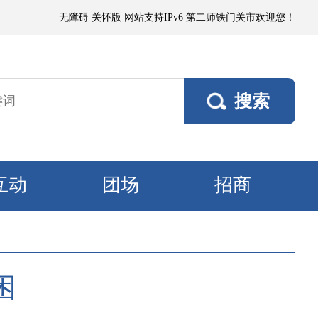
局地有短时沙尘暴，偏东阵风5～6级、风口阵风7～8级，其他垦区风力3～
无障碍
关怀版
网站支持IPv6
第二师铁门关市欢迎您！
互动
团场
招商
困