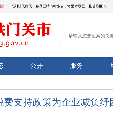
今天夜间到明天白天，各垦区晴有时多云，塔里木垦区、且若垦区有扬沙或浮尘，
预报：
态
公开
服务
税费支持政策为企业减负纾