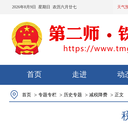
2026
年
8
月
9
日 星期
日
农历
六月廿七
预计：
天气
首页
走进
动
>
>
>
>
首页
专题专栏
历史专题
减税降费
正文