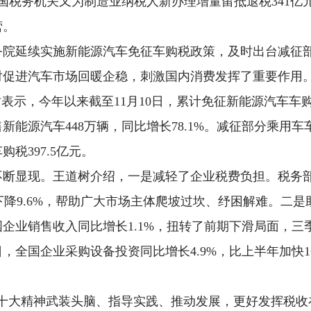
，全国税务机关又为制造业纳税人新办理增量留抵退税341亿
营。
院延续实施新能源汽车免征车购税政策，及时出台减征部
对促进汽车市场回暖企稳，刺激国内消费发挥了重要作用
示，今年以来截至11月10日，累计免征新能源汽车车购税6
售新能源汽车448万辆，同比增长78.1%。减征部分乘用
税397.5亿元。
断显现。王道树介绍，一是减轻了企业税费负担。税务部
业下降9.6%，帮助广大市场主体爬坡过坎、纾困解难。二
企业销售收入同比增长1.1%，扭转了前期下滑局面，三季
0日，全国企业采购设备投资同比增长4.9%，比上半年加
二十大精神武装头脑、指导实践、推动发展，更好发挥税收