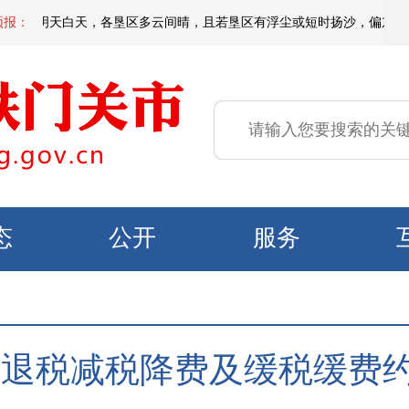
间到明天白天，各垦区多云间晴，且若垦区有浮尘或短时扬沙，偏东区域有微到
预报：
态
公开
服务
退税减税降费及缓税缓费约2