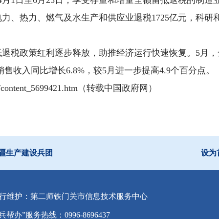
月1日至6月25日，享受存量和增量全额留抵退税的制造业
元，电力、热力、燃气及水生产和供应业退税1725亿元，
退税政策红利逐步释放，助推经济运行快速恢复。5月，全
销售收入同比增长6.8%，较5月进一步提高4.9个百分点。
07/06/content_5699421.htm（转载中国政府网）
疆生产建设兵团
设为
行维护：第二师铁门关市信息技术服务中心
兵帮办”服务热线：0996-8696437