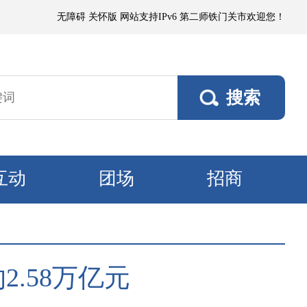
小阵雨，阵风5～6级；其他垦区阵风4～5级，焉耆垦区风口阵风7级。9日
无障碍
关怀版
网站支持IPv6
第二师铁门关市欢迎您！
互动
团场
招商
.58万亿元