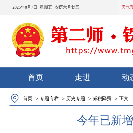
2026
年
8
月
7
日 星期
五
农历
六月廿五
预计：今天夜
天气
首页
走进
动
>
>
>
>
首页
专题专栏
历史专题
减税降费
正文
今年已新增