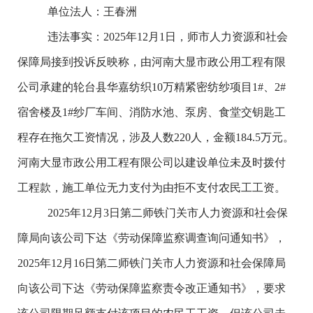
单位法人：王春洲
违法事实：
2025
年
12
月
1
日
，师市人力资源和社会
保障局接到投诉反映称，由河南大显市政公用工程有限
公司承建的
轮台县华嘉纺织
10
万精紧密纺纱项目
1#
、
2#
宿舍楼及
1#
纱厂车间、消防水池、泵房、食堂交钥匙工
程
存在拖欠工资情况，
涉及人数
220
人，金额
184.5
万元
。
河南大显市政公用工程有限公司以建设单位未及时拨付
工程款，施工单位无力支付为由拒不支付农民工工资。
2025
年
12
月
3
日
第二师铁门关市人力资源和社会保
障局向该公司下达《劳动保障监察调查询问通知书》，
2025
年
12
月
16
日第二师铁门关市人力资源和社会保障局
向该公司下达《劳动保障监察责令改正通知书》，要求