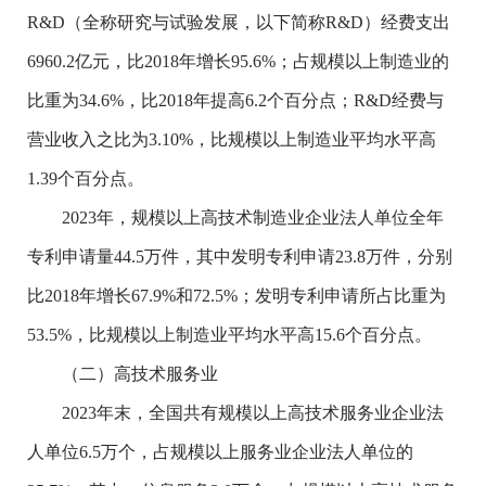
R&D
（全称研究与试验发展，以下简称
R&D
）经费支出
6960.2
亿元，比
2018
年增长
95.6%
；占规模以上制造业的
比重为
34.6%
，比
2018
年提高
6.2
个百分点；
R&D
经费与
营业收入之比为
3.10%
，比规模以上制造业平均水平高
1.39
个百分点。
2023
年，规模以上高技术制造业企业法人单位全年
专利申请量
44.5
万件，其中发明专利申请
23.8
万件，分别
比
2018
年增长
67.9%
和
72.5%
；发明专利申请所占比重为
53.5%
，比规模以上制造业平均水平高
15.6
个百分点。
（二）高技术服务业
2023
年末，全国共有规模以上高技术服务业企业法
人单位
6.5
万个，占规模以上服务业企业法人单位的