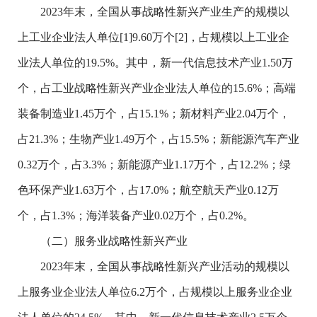
2023
年末，全国从事战略性新兴产业生产的规模以
上工业企业法人单位
[1]
9.60
万个
[2]
，占规模以上工业企
业法人单位的
19.5%
。其中，新一代信息技术产业
1.50
万
个，占工业战略性新兴产业企业法人单位的
15.6%
；高端
装备制造业
1.45
万个，占
15.1%
；新材料产业
2.04
万个，
占
21.3%
；生物产业
1.49
万个，占
15.5%
；新能源汽车产业
0.32
万个，占
3.3%
；新能源产业
1.17
万个，占
12.2%
；绿
色环保产业
1.63
万个，占
17.0%
；航空航天产业
0.12
万
个，占
1.3%
；海洋装备产业
0.02
万个，占
0.2%
。
（二）服务业战略性新兴产业
2023
年末，全国从事战略性新兴产业活动的规模以
上服务业企业法人单位
6.2
万个，占规模以上服务业企业