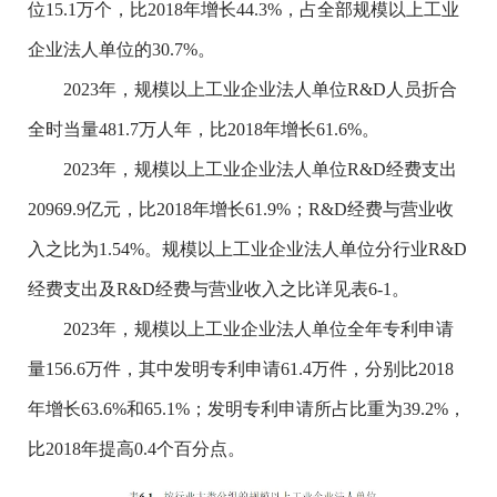
位
15.1
万个，比
2018
年增长
44.3%
，占全部规模以上工业
企业法人单位的
30.7%
。
2023
年，规模以上工业企业法人单位
R&D
人员折合
全时当量
481.7
万人年，比
2018
年增长
61.6%
。
2023
年，规模以上工业企业法人单位
R&D
经费支出
20969.9
亿元，比
2018
年增长
61.9%
；
R&D
经费与营业收
入之比为
1.54%
。规模以上工业企业法人单位分行业
R&D
经费支出及
R&D
经费与营业收入之比详见表
6-1
。
2023
年，规模以上工业企业法人单位全年专利申请
量
156.6
万件，其中发明专利申请
61.4
万件，分别比
2018
年增长
63.6%
和
65.1%
；发明专利申请所占比重为
39.2%
，
比
2018
年提高
0.4
个百分点。