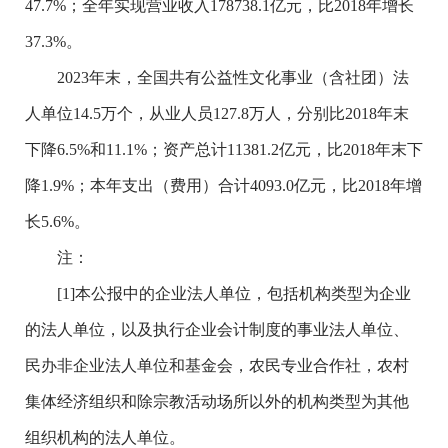
47.7%
；全年实现营业收入
178738.1
亿元，比
2018
年增长
37.3%
。
2023
年末，全国共有公益性文化事业（含社团）法
人单位
14.5
万个，从业人员
127.8
万人，分别比
2018
年末
下降
6.5%
和
11.1%
；资产总计
11381.2
亿元，比
2018
年末下
降
1.9%
；本年支出（费用）合计
4093.0
亿元，比
2018
年增
长
5.6%
。
注：
[1]本公报中的企业法人单位，包括机构类型为企业
的法人单位，以及执行企业会计制度的事业法人单位、
民办非企业法人单位和基金会，农民专业合作社，农村
集体经济组织和除宗教活动场所以外的机构类型为其他
组织机构的法人单位。