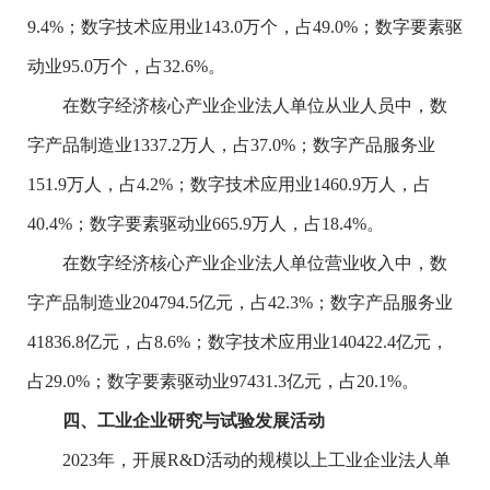
9.4%
；数字技术应用业
143.0
万个，占
49.0%
；数字要素驱
动业
95.0
万个，占
32.6%
。
在数字经济核心产业企业法人单位从业人员中，数
字产品制造业
1337.2
万人，占
37.0%
；数字产品服务业
151.9
万人，占
4.2%
；数字技术应用业
1460.9
万人，占
40.4%
；数字要素驱动业
665.9
万人，占
18.4%
。
在数字经济核心产业企业法人单位营业收入中，数
字产品制造业
204794.5
亿元，占
42.3%
；数字产品服务业
41836.8
亿元，占
8.6%
；数字技术应用业
140422.4
亿元，
占
29.0%
；数字要素驱动业
97431.3
亿元，占
20.1%
。
四、工
业
企业研究与试验发展活动
2023
年，开展
R&D
活动的规模以上工业企业法人单