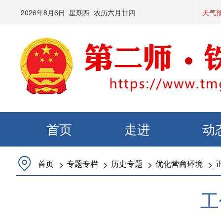
2026
年
8
月
6
日 星期
四
农历
六月廿四
天气
首页
走进
动
>
>
>
>
首页
专题专栏
历史专题
优化营商环境
工