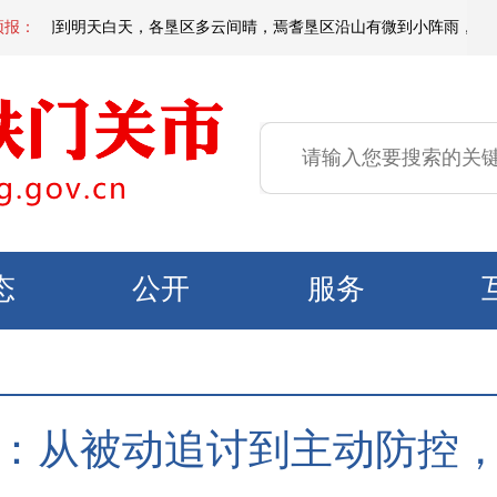
天夜间到明天白天，各垦区多云间晴，焉耆垦区沿山有微到小阵雨，北部垦区风
预报：
态
公开
服务
：从被动追讨到主动防控