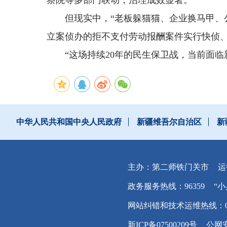
察院等多部门联动，治理成效显著。
但现实中，“老板躲猫猫、企业换马甲、
立案侦办的拒不支付劳动报酬案件实行快侦、
“这场持续20年的民生保卫战，当前面
中华人民共和国中央人民政府
新疆维吾尔自治区
新
主办：第二师铁门关市
运
政务服务热线：96359
“小
网站纠错和技术运维热线：0996
新ICP备07500209号
公网安