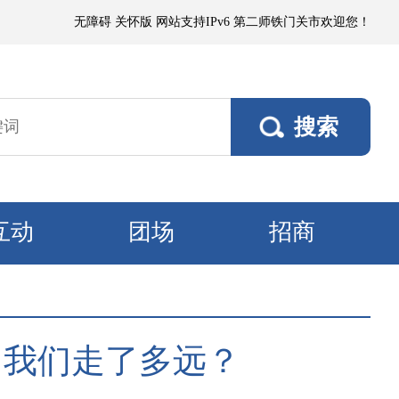
力3～4级、阵风5～6级；塔里木垦区、且若垦区有浮尘或短时扬沙，阵风5～
无障碍
关怀版
网站支持IPv6
第二师铁门关市欢迎您！
互动
团场
招商
，我们走了多远？