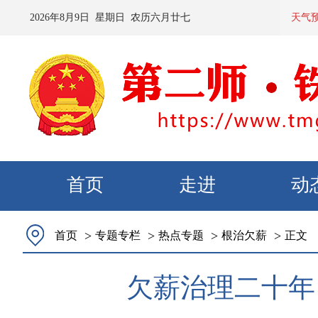
2026
年
8
月
9
日 星期
日
农历
六月廿七
预计：今
天气
首页
走进
动
>
>
>
>
首页
专题专栏
热点专题
根治欠薪
正文
欠薪治理二十年