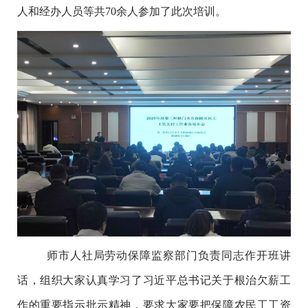
人和经办人员等
共
70余
人
参加了此次培训。
师市人社局劳动保障监察部门负责同志作开班讲
话，组织大家认真学习了
习近平总书记
关于
根治欠薪工
作
的重要指示批示精神，要求大家要把保障农民工工资