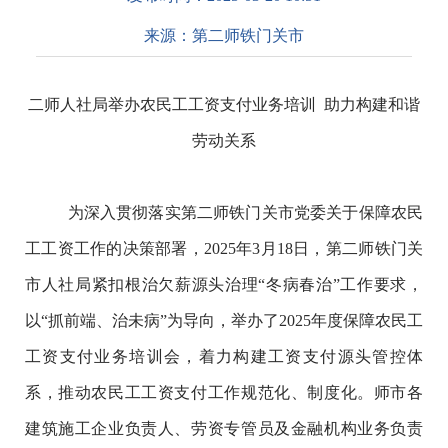
来源：
第二师铁门关市
二师人社局举办农民工工资支付业务培训
助力构建和谐
劳动关系
为深入贯彻落实第二师铁门关市党委关于保障农民
工工资工作的决策部署，
2025
年
3
月
18
日
，第二师铁门关
市人社局紧扣根治欠薪
源头治理
“
冬病春治
”
工作要求，
以
“
抓前端、治未病
”
为导向，
举办了2025
年度保障农民工
工资支付业务培训会，着力构建工资支付源头管控体
系
，推动农民工工资支付工作规范化、制度化。
师市
各
建筑施工企业负责人、劳资专管员及金融机构
业务负责