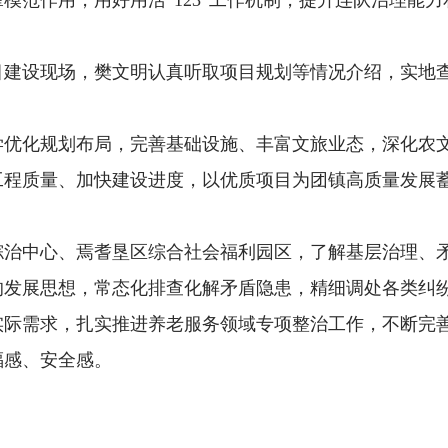
锋模范作用，用好用活
“
123
”工作机制，提升连队治理能力
目建设现场
，樊文明
认真听取
项目规划等情况介绍
，
实地
学优化规划布局，完善基础设施、丰富文旅业态，深化农
工程质量、加快建设进度，以优质项目为团镇高质量发展
综治中心、
焉耆垦区综合社会福利园区
，了解基层治理、
的发展思想，常态化排查化解矛盾隐患，精细调处各类纠
实际
需求，扎实推进养老服务
领域
专项整治
工作
，
不断
完
福感、安全感。