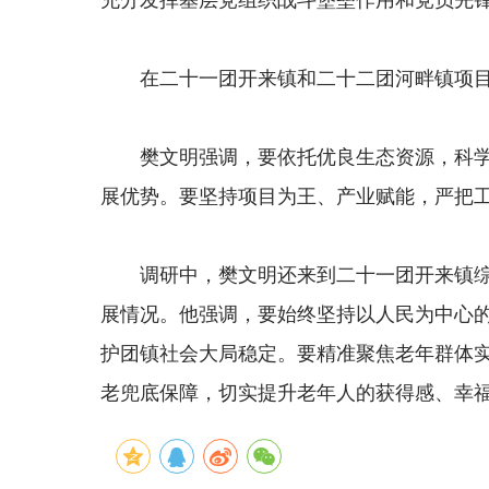
充分发挥基层党组织战斗堡垒作用和党员先
在二十一团
开来镇
和
二十二团
河畔镇
项
樊文明强调，要依托优良生态资源，科
展优势。要坚持项目为王、产业赋能，严把
调研中，樊文明还
来到
二十一团
开来镇
展情况。他强调，要
始终
坚持以人民为中心
护团镇社会大局稳定。要
精准
聚焦老年群体
老兜底保障，切实提升老年人的获得感、幸