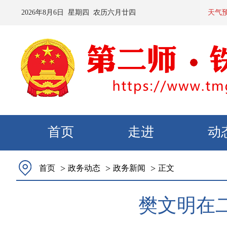
2026
年
8
月
6
日 星期
四
农历
六月廿四
预计：今天夜间到明天白天，各
天气
首页
走进
动
>
>
>
首页
政务动态
政务新闻
正文
樊文明在