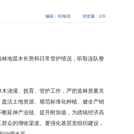
编辑：
何海强
浏览量：
639
植林地苗木长势和
日常
管护情况，
听取连队
整
林木浇灌、抚育、管护工作，严把造林质量
关
，盘活土地资源、规范标准化种植、健全产销
不断延伸产业链、提升附加值，为团镇经济高
工群众
的
增收渠道
。要强化基层党组织建设，