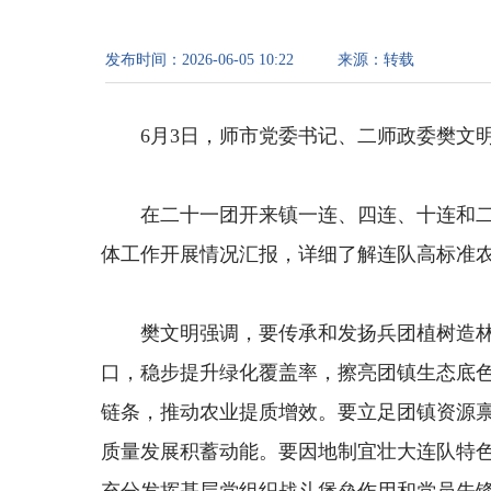
发布时间：
2026-06-05 10:22
来源：
转载
6
月
3
日，师市党委书记、二师政委樊文
在二十一团
开来镇
一连、四连、十连和
体工作开展情况汇报
，详细了解连队
高标准
樊文明强调，要传承
和发扬
兵团植树造
口
，稳步提升绿化覆盖率，擦亮团镇生态底
链条，
推动农业提质增效。要立足团镇资源
质量发展积蓄动能。要
因地制宜壮大连队特