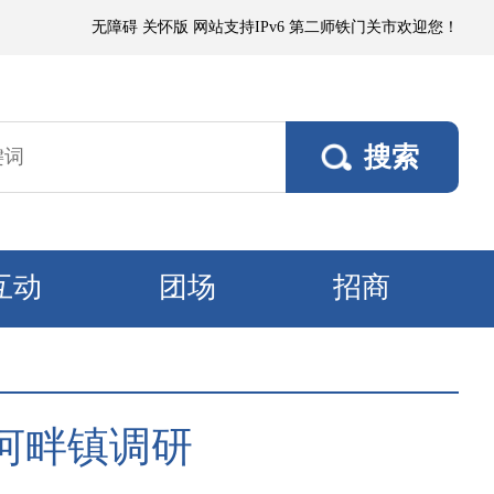
小阵雨；各垦区阵风4～5级，南部垦区风口阵风6～7级。8日，各垦区多云
无障碍
关怀版
网站支持IPv6
第二师铁门关市欢迎您！
互动
团场
招商
河畔镇调研