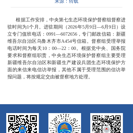
来源：
转载
根据工作安排，中央第七生态环境保护督察组督察进
驻时间为
1
个月。进驻期间
（
2026
年
5
月
9
日
—
6
月
9
日
）
设
立专门值班电话：
0991
—
6072656
，
专门邮政信箱：新疆
维吾尔自治区乌鲁木齐市
A454
号信箱。督察组受理举报
电话时间为每天
10
：
00
—
22
：
00
。根据党中央、国务院
要求和督察组职责，中央生态环境保护督察组主要受理
新疆维吾尔自治区
和新疆生产建设兵团
生态环境保护方
面的来信来电信访举报
，
其他不属于受理范围的信访举
报问题，将按规定交由被督察地方处理。