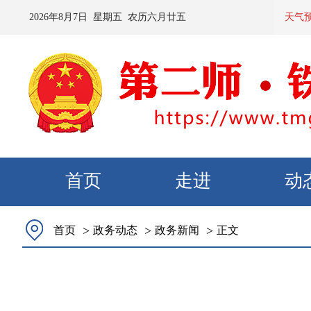
2026
年
8
月
7
日 星期
五
农历
六月廿五
预计：今天
天气
首页
走进
动
>
>
>
首页
政务动态
政务新闻
正文