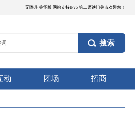
或浮尘，局部有微到小阵雨；各垦区阵风4～5级，南部垦区风口阵风6～7级
无障碍
关怀版
网站支持IPv6
第二师铁门关市欢迎您！
互动
团场
招商