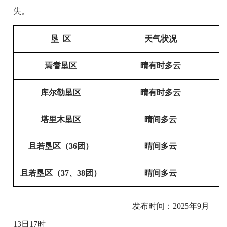
失。
垦
区
天气状况
焉耆垦区
晴有时多云
1
库尔勒垦区
晴有时多云
1
塔里木垦区
晴间多云
1
且若垦区（
36
团）
晴间多云
1
且若垦区（
37
、
38
团）
晴间多云
发布时间：
2025
年
9
月
13
日
17
时