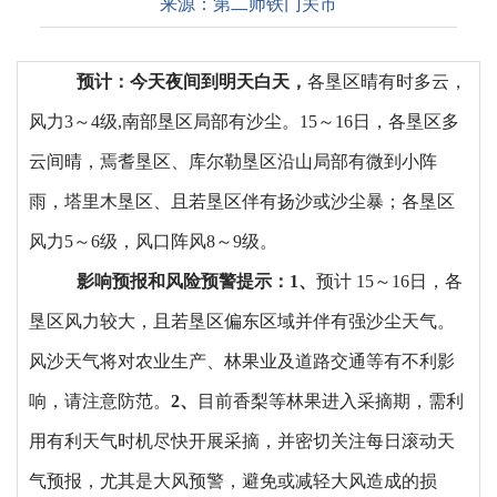
来源：
第二师铁门关市
预计
：
今天夜间到明天白天
，
各垦区晴有时多云，
风力
3
～
4
级
,
南部垦区局部
有沙尘。
15
～
16
日，各垦区多
云间晴，焉耆垦区、库尔勒垦区沿山局部有微到小阵
雨，塔里木垦区、且若垦区伴有扬沙或沙尘暴；各垦区
风力
5
～
6
级，风口阵风
8
～
9
级。
影响预报和风险预警提示：
1
、
预计
15
～16日，各
垦区风力较大，且若垦区偏东区域并伴有强沙尘天气。
风沙天气将对农业生产、林果业及道路交通等有不利影
响，请注意防范。
2
、
目前香梨等林果进入采摘期，需利
用有利天气时机尽快开展采摘，并密切关注每日滚动天
气预报，尤其是大风预警，避免或减轻大风造成的损