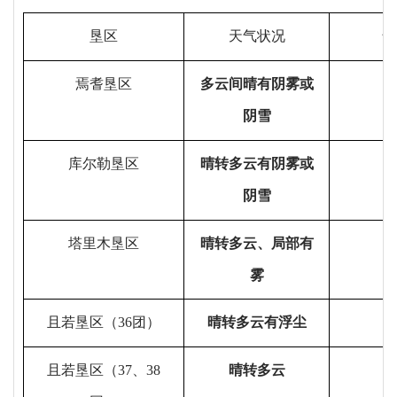
垦区
天气状况
气
焉耆垦区
多云
间晴有阴雾或
-
2
阴雪
库尔勒垦区
晴转多云有阴雾或
-
1
阴雪
塔里木垦区
晴转多云、局部有
-
1
雾
且若垦区（
36
团）
晴
转
多云
有浮尘
-
1
且若垦区（
37
、
38
晴
转
多云
-