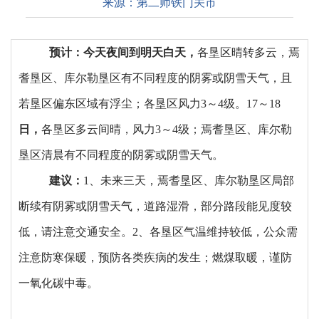
来源：
第二师铁门关市
预计：今天夜间到明天白天，
各垦区晴转多云，焉
耆垦区、库尔勒垦区有不同程度的阴雾或阴雪天气，且
若垦区偏东区域有浮尘；各垦区
风力
3～4级。17～
18
日，
各垦区多云间晴
，风力
3～4级；焉耆垦区、库尔勒
垦区
清晨有不同程度的阴雾或阴雪天气。
建议：
1、未来三天，焉耆垦区、库尔勒垦区局部
断续有阴雾或阴雪天气，道路湿滑，部分路段能见度
较
低，请注意交通安全。
2、各垦区气温维持较低，公众需
注意防寒保暖，预防各类疾病的发生；燃煤取暖，谨防
一氧化碳中毒。