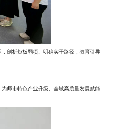
际，剖析短板弱项、明确实干路径，教育引导
，为师市特色产业升级、全域高质量发展赋能