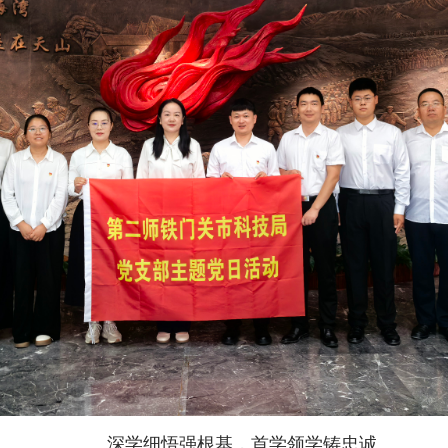
深学细悟强根基，首学领学铸忠诚