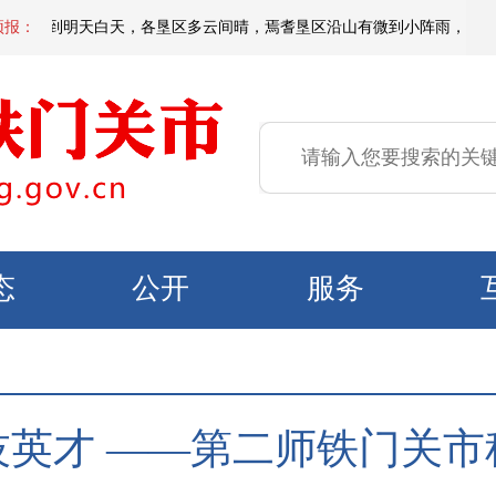
到明天白天，各垦区多云间晴，焉耆垦区沿山有微到小阵雨，北部垦区风力3～4
预报：
态
公开
服务
技英才 ——第二师铁门关市