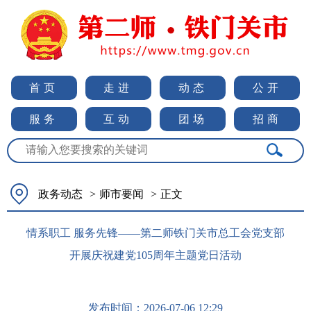
首页
走进
动态
公开
服务
互动
团场
招商
政务动态
>
师市要闻
>
正文
情系职工 服务先锋——第二师铁门关市总工会党支部
开展庆祝建党105周年主题党日活动
发布时间：
2026-07-06 12:29