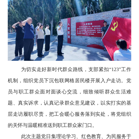
为切实走好新时代群众路线，支部紧扣
“
123
”工作
机制，组织党员下沉包联网格居民楼开展入户走访。党
员与职工群众面对面谈心交流，细致倾听群众生活难
题、真实诉求，认真记录群众意见建议，以实打实的基
层走访履职尽责，把工会暖心服务落到实处，将党组织
的关怀与温暖精准送到职工群众家门口。
此次主题党日集理论学习、红色教育、为民服务于