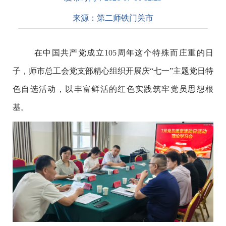
来源：
第二师铁门关市
在中国共产党成立
105
周年这个特殊而庄重的日
子，师市总工会党支部精心组织开展庆“七一”主题党日特
色自选活动，以丰富鲜活的红色实践筑牢党员思想根
基。