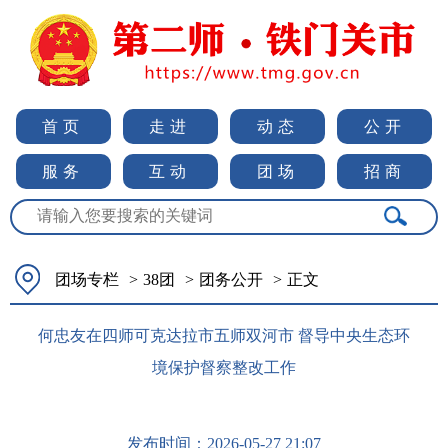
首页
走进
动态
公开
服务
互动
团场
招商
团场专栏
>
38团
>
团务公开
>
正文
何忠友在四师可克达拉市五师双河市 督导中央生态环
境保护督察整改工作
发布时间：
2026-05-27 21:07