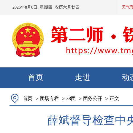
2026
年
8
月
6
日 星期
四
农历
六月廿四
预计：
天气
首页
走进
动
>
>
>
>
首页
团场专栏
38团
团务公开
正文
薛斌督导检查中