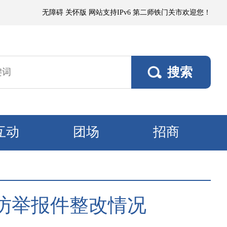
扬沙或浮尘，局部有微到小阵雨；各垦区阵风4～5级，南部垦区风口阵风6～
无障碍
关怀版
网站支持IPv6
第二师铁门关市欢迎您！
互动
团场
招商
访举报件整改情况