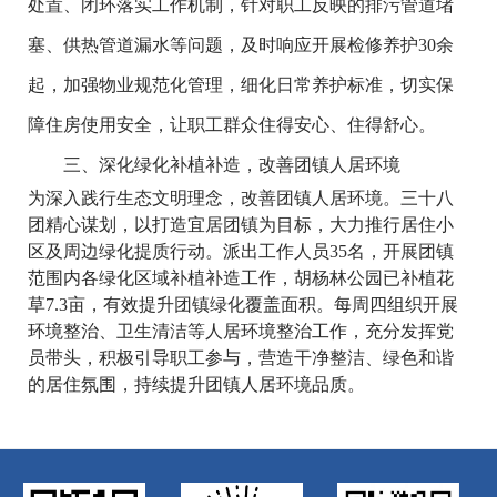
处置、闭环落实工作机制，针对职工反映的排污管道堵
塞、供热管道漏水等问题，及时响应开展检修养护
30
余
起，加强物业规范化管理，细化日常养护标准，切实保
障住房使用安全，让职工群众住得安心、住得舒心。
三、深化绿化补植补造，改善团镇人居环境
为深入践行生态文明理念，改善团镇人居环境。三十八
团精心谋划，以打造宜居团镇为目标，大力推行居住小
区及周边绿化提质行动。派出工作人员
35
名，开展团镇
范围内各绿化区域补植补造工作，胡杨林公园已补植花
草
7.3
亩，有效提升团镇绿化覆盖面积。每周四组织开展
环境整治、卫生清洁等人居环境整治工作，充分发挥党
员带头，积极引导职工参与，营造干净整洁、绿色和谐
的居住氛围，持续提升团镇人居环境品质。