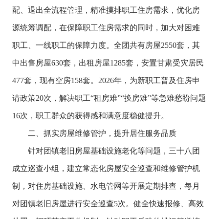
配、退出全流程管理，精准摸排职工住房需求，优化房
源统筹调配，在保障职工住房需求的同时，加大对困难
职工、一线职工的保障力度。全团共有房屋
2550
套，其
中出售房屋
630
套，出租房屋
1285
套，安置甘肃受灾居民
477
套，现有空房
158
套。
2026
年，为新职工普及住房申
请政策
20
次，解决职工“租房难”“换房
难
”等急难愁盼问题
16
次，职工群众的获得感和满意度稳健提升。
二、抓实房屋维修管护，提升居住服务品质
针对团镇老旧房屋基础设施老化等问题，三十八团
成
立巡查小组，建立常态化房屋安全巡查和维修管护机
制，对住房基础设施、水电管网等开展定期排查，每月
对团镇老旧房屋进行安全巡查
5
次。健全快速报修、高效