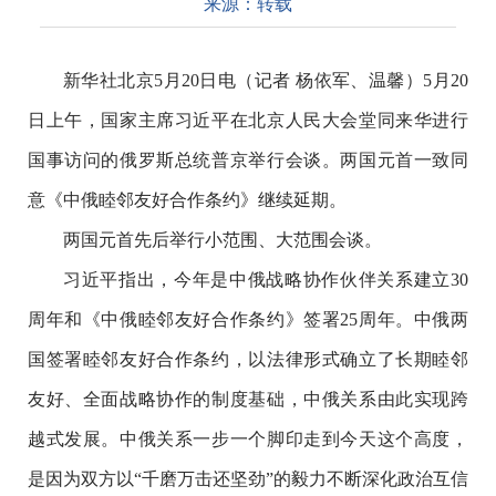
来源：
转载
新华社北京
5
月
20
日电（记者 杨依军、温馨）
5
月
20
日上午，国家主席习近平在北京人民大会堂同来华进行
国事访问的俄罗斯总统普京举行会谈。两国元首一致同
意《中俄睦邻友好合作条约》继续延期。
两国元首先后举行小范围、大范围会谈。
习近平指出，今年是中俄战略协作伙伴关系建立
30
周年和《中俄睦邻友好合作条约》签署
25
周年。中俄两
国签署睦邻友好合作条约，以法律形式确立了长期睦邻
友好、全面战略协作的制度基础，中俄关系由此实现跨
越式发展。中俄关系一步一个脚印走到今天这个高度，
是因为双方以“千磨万击还坚劲”的毅力不断深化政治互信