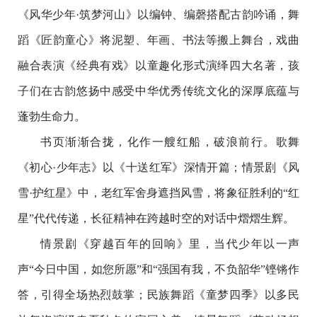
《风华少年·筑梦河山》以编钟、编磬搭配古韵吟诵，舞
蹈《匠韵童心》将泥塑、年画、书法等搬上舞台，戏曲
融合表演《经典有戏》以童趣化形式演绎四大名著，孩
子们在古韵悠扬中感受中华优秀传统文化的深厚底蕴与
蓬勃生命力。
书页渐渐合拢，化作一艘红船，破浪前行。歌舞
《初心·少年志》以《十送红军》深情开篇；情景剧《风
雪·护红星》中，老红军舍身遮挡风雪，将象征胜利的“红
星”代代传递，长征精神在跨越时空的对话中熠熠生辉。
情景剧《穿越百年的回响》里，当代少年以一声
声“今日中国，如您所愿”和“强国有我，不负韶华”铿锵作
答，引得全场热烈鼓掌；民族舞蹈《童梦四季》以多民