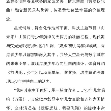
族舞姿演绎春夏秋冬的家园之美；情景舞蹈《劳动畅想
曲》融合新民乐与街舞，传递劳动创造幸福的价值理
念。
星光铺展，舞台化作浩瀚宇宙。科技主题节目《向
未来》由澳门青少年演绎问天探月的壮丽征程，现代舞
与荧光光影交织出北斗组网、“嫦娥”奔月等辉煌成就，香
港青少年以霹雳舞融入其中，共绘太空星云与数字城市
的未来图景，展现港澳少年心向祖国的情怀。体育舞蹈
《前进吧，少年》以动感单车、啦啦操、球类舞蹈等展
现出少年拼搏向上的活力。
“我何其幸生于你怀，承一脉血流淌……”少年儿童唱
响《万疆》，真挚歌声彰显中华儿女血脉相连的家国情
怀。全体演员在《我要远航，我要飞翔》的旋律中谢